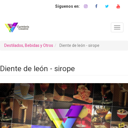
Pasar
al
contenido
principal
Toggl
navig
Destilados, Bebidas y Otros
Diente de león - sirope
Diente de león - sirope