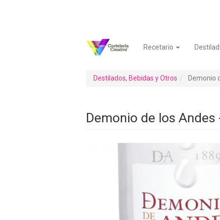
Pasar
al
contenido
principal
Recetario
Destilad
Navegación
Menú
principal
de
cuenta
Destilados, Bebidas y Otros
Demonio d
de
usuario
Demonio de los Andes 