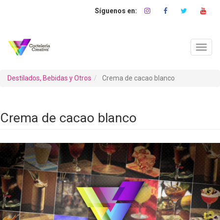
Pasar
al
contenido
principal
Toggl
navig
Destilados, Bebidas y Otros
Crema de cacao blanco
Crema de cacao blanco