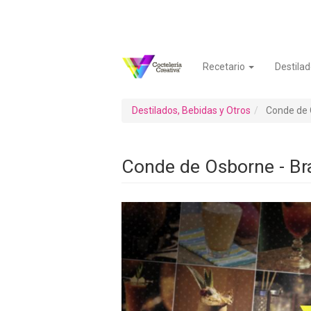
Pasar
al
contenido
principal
Recetario
Destilad
Navegación
Menú
principal
de
cuenta
Destilados, Bebidas y Otros
Conde de 
de
usuario
Conde de Osborne - Br