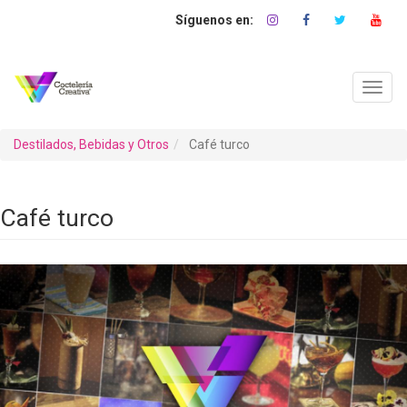
Pasar
al
contenido
principal
Toggl
navig
Destilados, Bebidas y Otros
Café turco
Café turco