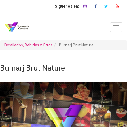
Pasar
al
contenido
principal
Toggl
navig
Destilados, Bebidas y Otros
Burnarj Brut Nature
Burnarj Brut Nature