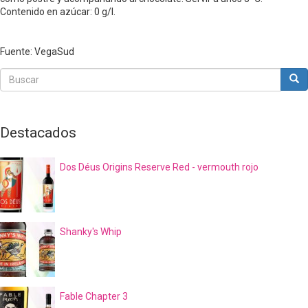
Contenido en azúcar: 0 g/l.
Fuente: VegaSud
Buscar
Bus
Buscar
Destacados
Dos Déus Origins Reserve Red - vermouth rojo
Shanky's Whip
Fable Chapter 3