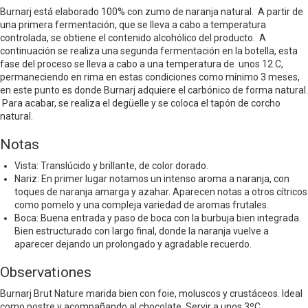
Burnarj está elaborado 100% con zumo de naranja natural. A partir de
una primera fermentación, que se lleva a cabo a temperatura
controlada, se obtiene el contenido alcohólico del producto. A
continuación se realiza una segunda fermentación en la botella, esta
fase del proceso se lleva a cabo a una temperatura de unos 12 C,
permaneciendo en rima en estas condiciones como mínimo 3 meses,
en este punto es donde Burnarj adquiere el carbónico de forma natural.
Para acabar, se realiza el degüelle y se coloca el tapón de corcho
natural.
Notas
Vista: Translúcido y brillante, de color dorado.
Nariz: En primer lugar notamos un intenso aroma a naranja, con
toques de naranja amarga y azahar. Aparecen notas a otros cítricos
como pomelo y una compleja variedad de aromas frutales.
Boca: Buena entrada y paso de boca con la burbuja bien integrada.
Bien estructurado con largo final, donde la naranja vuelve a
aparecer dejando un prolongado y agradable recuerdo.
Observationes
Burnarj Brut Nature marida bien con foie, moluscos y crustáceos. Ideal
como postre y acompañando al chocolate. Servir a unos 3ºC.