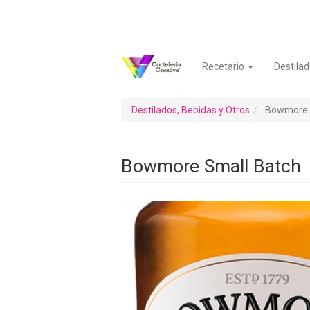
Pasar
al
contenido
principal
Recetario
Destilad
Navegación
Menú
principal
de
cuenta
Destilados, Bebidas y Otros
Bowmore 
de
usuario
Bowmore Small Batch