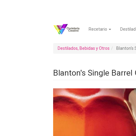
Pasar
al
contenido
principal
Recetario
Destilad
Navegación
Menú
principal
de
cuenta
Destilados, Bebidas y Otros
Blanton's S
de
usuario
Blanton's Single Barrel 