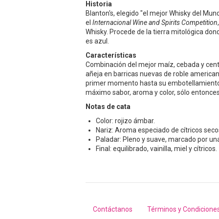
Historia
Blanton's, elegido "el mejor Whisky del Mun
el
Internacional Wine and Spirits Competition
Whisky. Procede de la tierra mitológica don
es azul.
Características
Combinación del mejor maíz, cebada y cent
añeja en barricas nuevas de roble american
primer momento hasta su embotellamiento
máximo sabor, aroma y color, sólo entonces
Notas de cata
Color: rojizo ámbar.
Nariz: Aroma especiado de cítricos secos
Paladar: Pleno y suave, marcado por un
Final: equilibrado, vainilla, miel y cítricos.
Contáctanos
Términos y Condicione
Footer