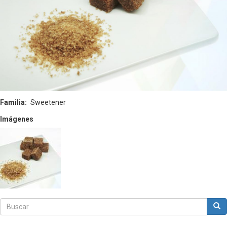
Familia
Sweetener
Imágenes
Buscar
Bus
Buscar