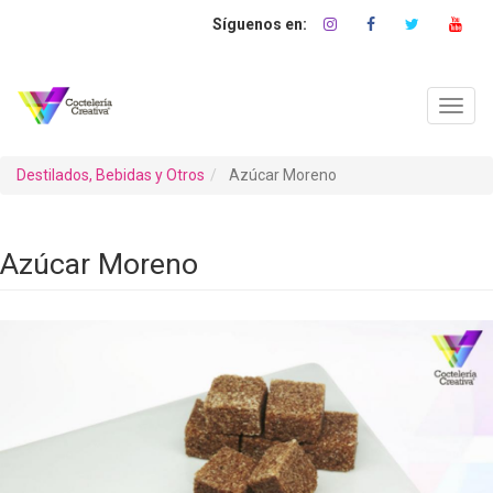
Pasar
al
contenido
principal
Toggl
navig
Destilados, Bebidas y Otros
Azúcar Moreno
Azúcar Moreno