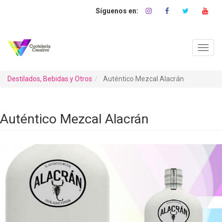
Pasar
al
contenido
principal
Toggl
navig
Destilados, Bebidas y Otros
Auténtico Mezcal Alacrán
Auténtico Mezcal Alacrán