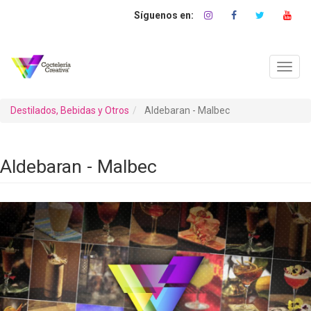
Pasar
al
contenido
principal
Toggl
navig
Destilados, Bebidas y Otros
Aldebaran - Malbec
Aldebaran - Malbec