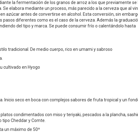
diante la fermentación de los granos de arroz a los que previamente se
a. Se elabora mediante un proceso, más parecido a la cerveza que al vin
 en azúcar antes de convertirse en alcohol. Esta conversión, sin embarg
s pasos diferentes como es el caso de la cerveza. Además la graduaci
ndiendo del tipo y marca. Se puede consumir frío o calentándolo hasta
tilo tradicional. De medio cuerpo, rico en umami y sabroso
a.
cultivado en Hyogo
ja. Inicio seco en boca con complejos sabores de fruta tropical y un fond
 platos condimentados con miso y teriyaki, pescados a la plancha, sash
o tipo Cheddar y Comte.
asta un máximo de 50º