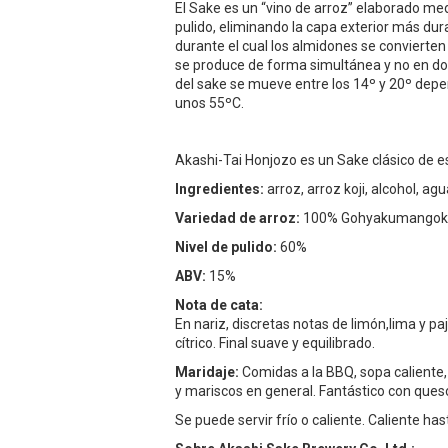
El Sake es un “vino de arroz” elaborado me
pulido, eliminando la capa exterior más dur
durante el cual los almidones se convierten
se produce de forma simultánea y no en do
del sake se mueve entre los 14º y 20º depe
unos 55ºC.
Akashi-Tai Honjozo es un Sake clásico de es
Ingredientes:
arroz, arroz koji, alcohol, agu
Variedad de arroz:
100% Gohyakumangoku 
Nivel de pulido:
60%
ABV:
15%
Nota de cata:
En nariz, discretas notas de limón,lima y pa
cítrico. Final suave y equilibrado.
Maridaje:
Comidas a la BBQ, sopa caliente,
y mariscos en general. Fantástico con ques
Se puede servir frío o caliente. Caliente h