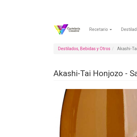
Pasar
al
contenido
principal
Recetario
Destilad
Navegación
Menú
principal
de
cuenta
Destilados, Bebidas y Otros
Akashi-Tai
de
usuario
Akashi-Tai Honjozo - S