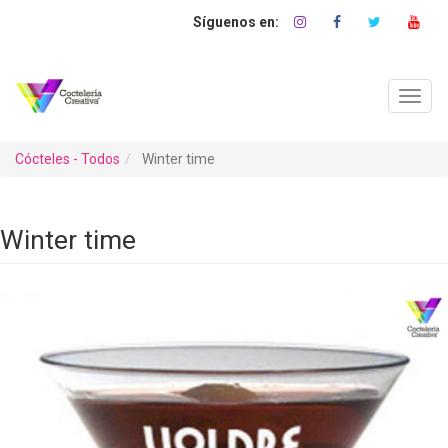
Pasar
al
contenido
principal
Toggl
navig
Cócteles - Todos
Winter time
Winter time