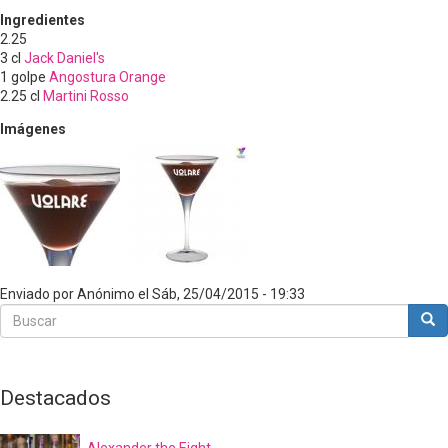
Ingredientes
2.25
3
cl
Jack Daniel's
1
golpe
Angostura Orange
2.25
cl
Martini Rosso
Imágenes
Enviado por
Anónimo
el
Sáb, 25/04/2015 - 19:33
Buscar
Bus
Buscar
Destacados