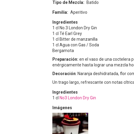
Tipo de Mezcla
Batido
Familia
Aperitivo
Ingredientes
1 cl No.3 London Dry Gin
1 cl Té Earl Grey
1 cl Bitter de manzanilla
1 cl Agua con Gas / Soda
Bergamota
Preparación:
en el vaso de una coctelera p
enérgicamente hasta lograr una mezcla hom
Decoración
: Naranja deshidratada, flor c
Un trago largo, refrescante con notas cítrica
Ingredientes
1
cl
No3 London Dry Gin
Imágenes