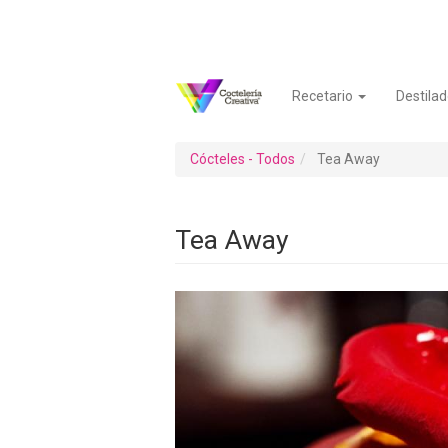
Pasar
al
contenido
principal
Recetario
Destilad
Navegación
Menú
principal
de
cuenta
Cócteles - Todos
Tea Away
de
usuario
Tea Away