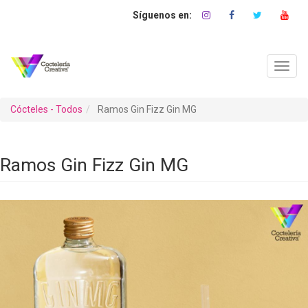
Pasar
al
contenido
principal
Toggl
navig
Cócteles - Todos
Ramos Gin Fizz Gin MG
Ramos Gin Fizz Gin MG