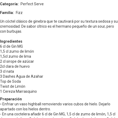
Categoría
Perfect Serve
Familia
Fizz
Un cóctel clásico de ginebra que te cautivará por su textura sedosa y su
cremosidad. De sabor cítrico es el hermano pequeño de un sour, pero
con burbujas.
Ingredientes
6 cl de Gin MG
1,5 cl zumo de limón
1,5cl zumo de lima
2 cl sirope de azúcar
2cl clara de huevo
3 cl nata
3 Dashes Agua de Azahar
Top de Soda
Twist de Limón
1 Cereza Marrasquino
Preparación
-
Enfriar un vaso highball removiendo varios cubos de hielo. Dejarlo
apartado con los hielos dentro.
- En una coctelera añadir 6 cl de Gin MG, 1,5 cl de zumo de limón, 1,5 cl