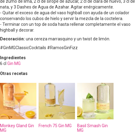
de zumo de lima, 2 cl de sirope de azúcar, 2 cl de clara de huevo, 3 cl de
nata, y 3 Dashes de Agua de Azahar. Agitar enérgicamente.
- Quitar el exceso de agua del vaso highball con ayuda de un colador
conservando los cubos de hielo y servir la mezcla de la coctelera.
- Terminar con un top de soda hasta rellenar completamente el vaso
highball y decorar.
Decoración:
una cereza marrasquino y un twist de limón.
#GinMGClassicCocktails #RamosGinFizz
Ingredientes
6
cl
Gin MG
Otras recetas
Monkey Gland Gin
French 75 Gin MG
Basil Smash Gin
MG
MG