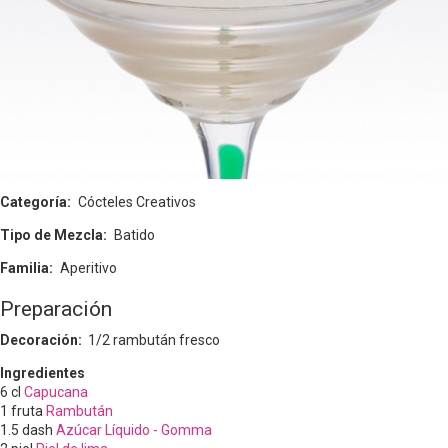
Categoría
Cócteles Creativos
Tipo de Mezcla
Batido
Familia
Aperitivo
Preparación
Decoración:
1/2 rambután fresco
Ingredientes
6
cl
Capucana
1
fruta
Rambután
1.5
dash
Azúcar Líquido - Gomma