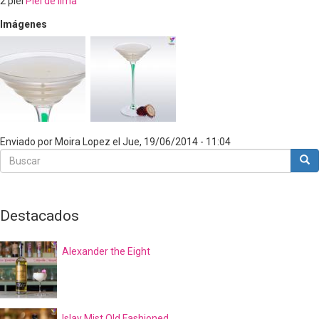
2
piel
Piel de lima
Imágenes
Enviado por
Moira Lopez
el
Jue, 19/06/2014 - 11:04
Buscar
Bus
Buscar
Destacados
Alexander the Eight
Islay Mist Old Fashioned