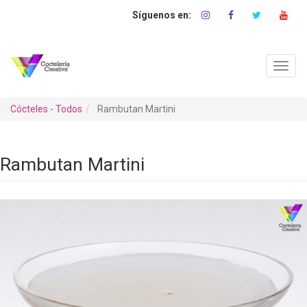
Pasar
al
contenido
principal
Toggl
navig
Cócteles - Todos
Rambutan Martini
Rambutan Martini