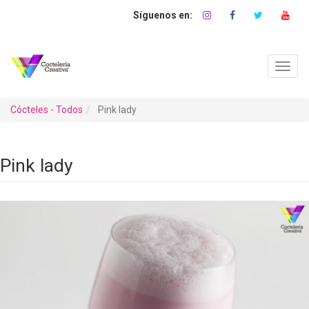
Pasar
al
contenido
principal
Toggl
navig
Cócteles - Todos
Pink lady
Pink lady