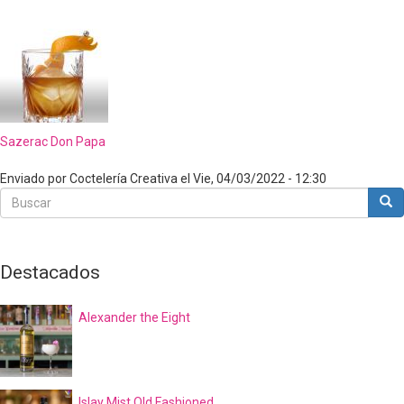
Sazerac Don Papa
Enviado por
Coctelería Creativa
el
Vie, 04/03/2022 - 12:30
Buscar
Bus
Buscar
Destacados
Alexander the Eight
Islay Mist Old Fashioned