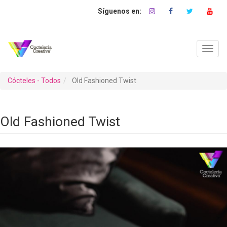
Pasar
al
contenido
principal
Toggl
navig
Cócteles - Todos
Old Fashioned Twist
Old Fashioned Twist