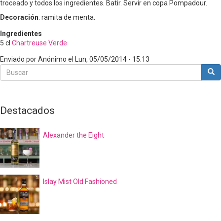
troceado y todos los ingredientes. Batir. Servir en copa Pompadour.
Decoración
: ramita de menta.
Ingredientes
5
cl
Chartreuse Verde
Enviado por
Anónimo
el
Lun, 05/05/2014 - 15:13
Buscar
Bus
Buscar
Destacados
Alexander the Eight
Islay Mist Old Fashioned