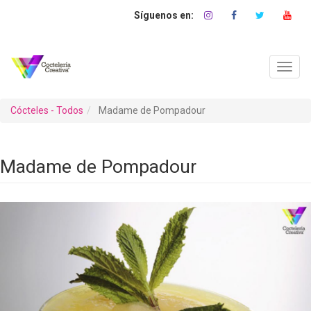
Pasar
al
contenido
principal
Toggl
navig
Cócteles - Todos
Madame de Pompadour
Madame de Pompadour