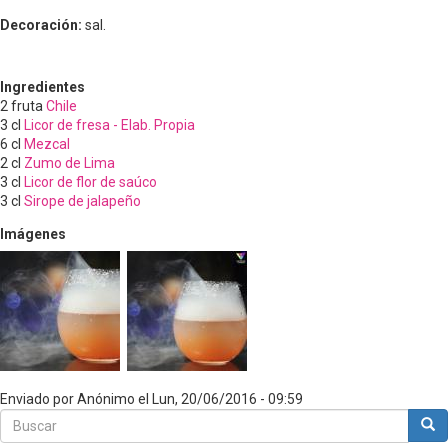
Decoración:
sal.
Ingredientes
2
fruta
Chile
3
cl
Licor de fresa - Elab. Propia
6
cl
Mezcal
2
cl
Zumo de Lima
3
cl
Licor de flor de saúco
3
cl
Sirope de jalapeño
Imágenes
Enviado por
Anónimo
el
Lun, 20/06/2016 - 09:59
Buscar
Bus
Buscar