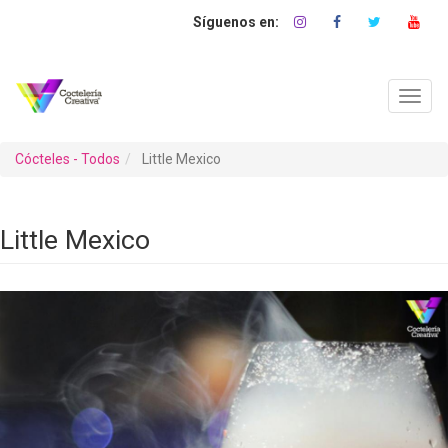
Pasar
al
contenido
principal
Toggl
navig
Cócteles - Todos
Little Mexico
Little Mexico