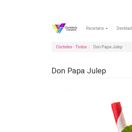
Pasar
al
contenido
principal
Recetario
Destilad
Navegación
Menú
principal
de
cuenta
Cócteles - Todos
Don Papa Julep
de
usuario
Don Papa Julep