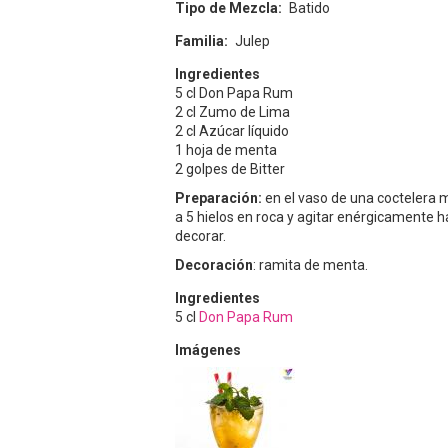
Tipo de Mezcla
Batido
Familia
Julep
Ingredientes
5 cl Don Papa Rum
2 cl Zumo de Lima
2 cl Azúcar líquido
1 hoja de menta
2 golpes de Bitter
Preparación:
en el vaso de una coctelera
a 5 hielos en roca y agitar enérgicamente 
decorar.
Decoración
: ramita de menta.
Ingredientes
5
cl
Don Papa Rum
Imágenes