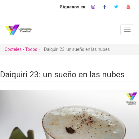
Pasar
al
contenido
principal
Toggl
navig
Cócteles - Todos
Daiquiri 23: un sueño en las nubes
Daiquiri 23: un sueño en las nubes