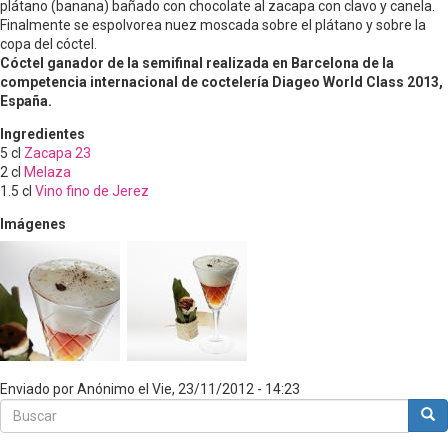
plátano (banana) bañado con chocolate al zacapa con clavo y canela.
Finalmente se espolvorea nuez moscada sobre el plátano y sobre la
copa del cóctel.
Cóctel ganador de la semifinal realizada en Barcelona de la
competencia internacional de coctelería Diageo World Class 2013,
España.
Ingredientes
5
cl
Zacapa 23
2
cl
Melaza
1.5
cl
Vino fino de Jerez
Imágenes
Enviado por
Anónimo
el
Vie, 23/11/2012 - 14:23
Buscar
Bus
Buscar