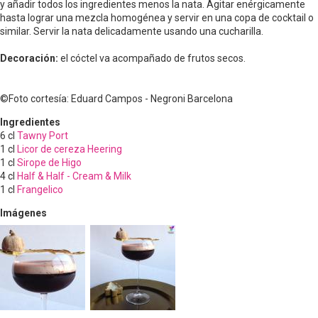
y añadir todos los ingredientes menos la nata. Agitar enérgicamente
hasta lograr una mezcla homogénea y servir en una copa de cocktail o
similar. Servir la nata delicadamente usando una cucharilla.
Decoración:
el cóctel va acompañado de frutos secos.
©Foto cortesía: Eduard Campos - Negroni Barcelona
Ingredientes
6
cl
Tawny Port
1
cl
Licor de cereza Heering
1
cl
Sirope de Higo
4
cl
Half & Half - Cream & Milk
1
cl
Frangelico
Imágenes