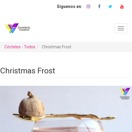
Pasar
al
contenido
principal
Toggl
navig
Cócteles - Todos
Christmas Frost
Christmas Frost