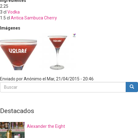
Ingredientes
2.25
3
cl
Vodka
1.5
cl
Antica Sambuca Cherry
Imágenes
Enviado por
Anónimo
el
Mar, 21/04/2015 - 20:46
Buscar
Bus
Buscar
Destacados
Alexander the Eight