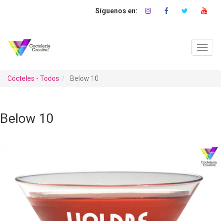
Pasar
al
contenido
principal
Toggl
navig
Cócteles - Todos
Below 10
Below 10