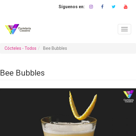
Pasar
al
contenido
principal
Toggl
navig
Cócteles - Todos
Bee Bubbles
Bee Bubbles