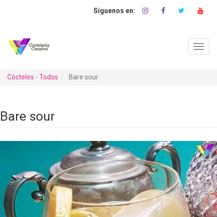
Pasar
al
contenido
principal
Toggl
navig
Cócteles - Todos
Bare sour
Bare sour