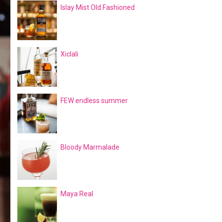
Islay Mist Old Fashioned
Xiclali
FEW endless summer
Bloody Marmalade
Maya Real