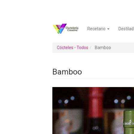
Pasar
al
contenido
principal
Recetario
Destilad
Navegación
Menú
principal
de
cuenta
Cócteles - Todos
Bamboo
de
usuario
Bamboo