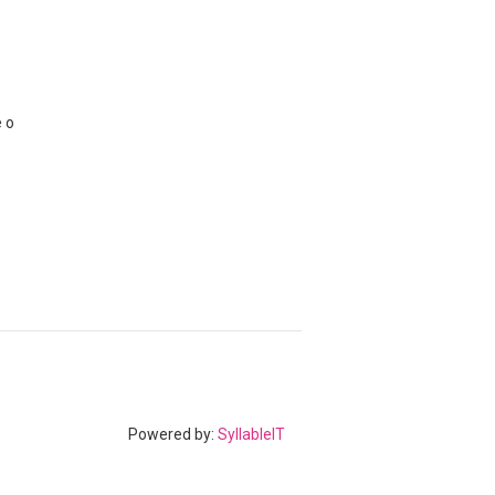
e o
Powered by:
SyllableIT