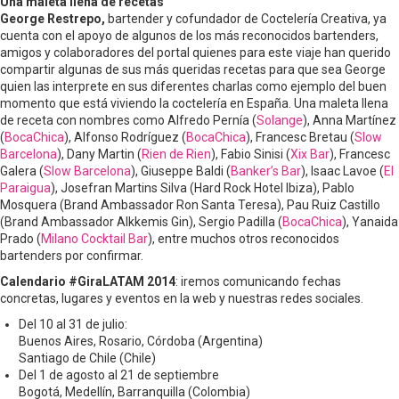
Una maleta llena de recetas
George Restrepo,
bartender y cofundador de Coctelería Creativa, ya
cuenta con el apoyo de algunos de los más reconocidos bartenders,
amigos y colaboradores del portal quienes para este viaje han querido
compartir algunas de sus más queridas recetas para que sea George
quien las interprete en sus diferentes charlas como ejemplo del buen
momento que está viviendo la coctelería en España. Una maleta llena
de receta con nombres como Alfredo Pernía (
Solange
), Anna Martínez
(
BocaChica
), Alfonso Rodríguez (
BocaChica
), Francesc Bretau (
Slow
Barcelona
), Dany Martin (
Rien de Rien
), Fabio Sinisi (
Xix Bar
), Francesc
Galera (
Slow Barcelona
), Giuseppe Baldi (
Banker’s Bar
), Isaac Lavoe (
El
Paraigua
), Josefran Martins Silva (Hard Rock Hotel Ibiza), Pablo
Mosquera (Brand Ambassador Ron Santa Teresa), Pau Ruiz Castillo
(Brand Ambassador Alkkemis Gin), Sergio Padilla (
BocaChica
), Yanaida
Prado (
Milano Cocktail Bar
), entre muchos otros reconocidos
bartenders por confirmar.
Calendario #GiraLATAM 2014
: iremos comunicando fechas
concretas, lugares y eventos en la web y nuestras redes sociales.
Del 10 al 31 de julio:
Buenos Aires, Rosario, Córdoba (Argentina)
Santiago de Chile (Chile)
Del 1 de agosto al 21 de septiembre
Bogotá, Medellín, Barranquilla (Colombia)