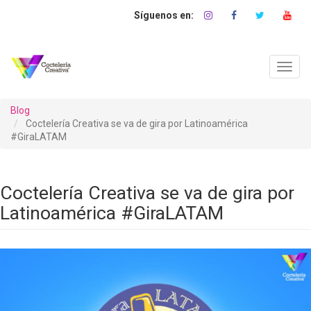
Pasar
al
contenido
principal
Toggl
navig
Blog
Coctelería Creativa se va de gira por Latinoamérica
#GiraLATAM
Coctelería Creativa se va de gira por
Latinoamérica #GiraLATAM