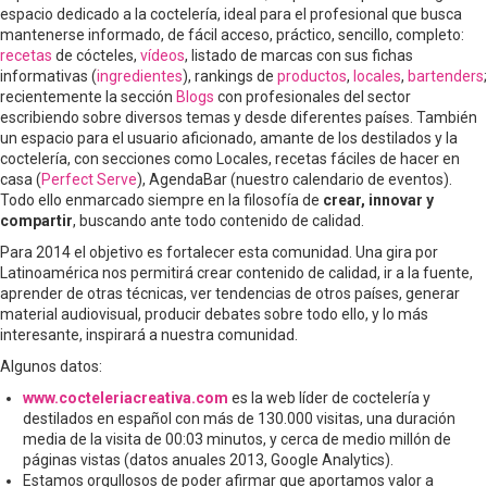
espacio dedicado a la coctelería, ideal para el profesional que busca
mantenerse informado, de fácil acceso, práctico, sencillo, completo:
recetas
de cócteles,
vídeos
, listado de marcas con sus fichas
informativas (
ingredientes
), rankings de
productos
,
locales
,
bartenders
;
recientemente la sección
Blogs
con profesionales del sector
escribiendo sobre diversos temas y desde diferentes países. También
un espacio para el usuario aficionado, amante de los destilados y la
coctelería, con secciones como Locales, recetas fáciles de hacer en
casa (
Perfect Serve
), AgendaBar (nuestro calendario de eventos).
Todo ello enmarcado siempre en la filosofía de
crear, innovar y
compartir
, buscando ante todo contenido de calidad.
Para 2014 el objetivo es fortalecer esta comunidad. Una gira por
Latinoamérica nos permitirá crear contenido de calidad, ir a la fuente,
aprender de otras técnicas, ver tendencias de otros países, generar
material audiovisual, producir debates sobre todo ello, y lo más
interesante, inspirará a nuestra comunidad.
Algunos datos:
www.cocteleriacreativa.com
es la web líder de coctelería y
destilados en español con más de 130.000 visitas, una duración
media de la visita de 00:03 minutos, y cerca de medio millón de
páginas vistas (datos anuales 2013, Google Analytics).
Estamos orgullosos de poder afirmar que aportamos valor a