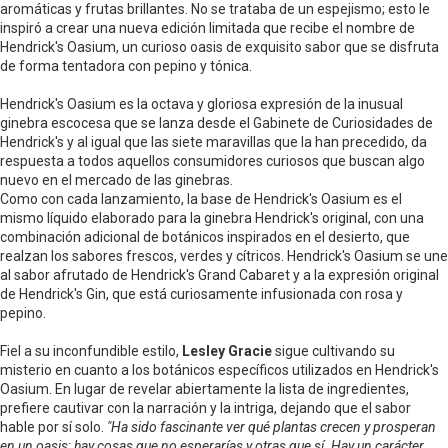
aromáticas y frutas brillantes. No se trataba de un espejismo; esto le
inspiró a crear una nueva edición limitada que recibe el nombre de
Hendrick's Oasium, un curioso oasis de exquisito sabor que se disfruta
de forma tentadora con pepino y tónica.
Hendrick's Oasium es la octava y gloriosa expresión de la inusual
ginebra escocesa que se lanza desde el Gabinete de Curiosidades de
Hendrick's y al igual que las siete maravillas que la han precedido, da
respuesta a todos aquellos consumidores curiosos que buscan algo
nuevo en el mercado de las ginebras.
Como con cada lanzamiento, la base de Hendrick's Oasium es el
mismo líquido elaborado para la ginebra Hendrick's original, con una
combinación adicional de botánicos inspirados en el desierto, que
realzan los sabores frescos, verdes y cítricos. Hendrick's Oasium se une
al sabor afrutado de Hendrick's Grand Cabaret y a la expresión original
de Hendrick's Gin, que está curiosamente infusionada con rosa y
pepino.
Fiel a su inconfundible estilo,
Lesley Gracie
sigue cultivando su
misterio en cuanto a los botánicos específicos utilizados en Hendrick's
Oasium. En lugar de revelar abiertamente la lista de ingredientes,
prefiere cautivar con la narración y la intriga, dejando que el sabor
hable por sí solo.
"Ha sido fascinante ver qué plantas crecen y prosperan
en un oasis; hay cosas que no esperarías y otras que sí. Hay un carácter