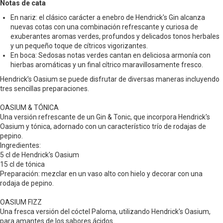
Notas de cata
En nariz: el clásico carácter a enebro de Hendrick's Gin alcanza
nuevas cotas con una combinación refrescante y curiosa de
exuberantes aromas verdes, profundos y delicados tonos herbales
y un pequeño toque de cítricos vigorizantes.
En boca: Sedosas notas verdes cantan en deliciosa armonía con
hierbas aromáticas y un final cítrico maravillosamente fresco.
Hendrick’s Oasium se puede disfrutar de diversas maneras incluyendo
tres sencillas preparaciones.
OASIUM & TÓNICA
Una versión refrescante de un Gin & Tonic, que incorpora Hendrick's
Oasium y tónica, adornado con un característico trío de rodajas de
pepino.
Ingredientes:
5 cl de Hendrick's Oasium
15 cl de tónica
Preparación: mezclar en un vaso alto con hielo y decorar con una
rodaja de pepino.
OASIUM FIZZ
Una fresca versión del cóctel Paloma, utilizando Hendrick's Oasium,
para amantes de los sabores ácidos.