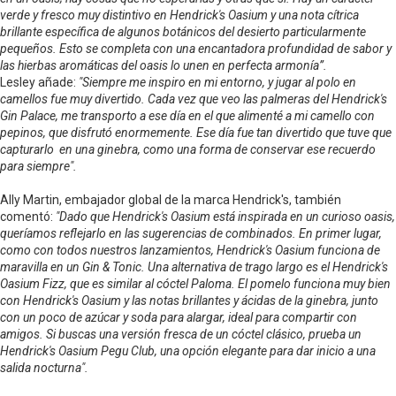
verde y fresco muy distintivo en Hendrick's Oasium y una nota cítrica
brillante específica de algunos botánicos del desierto particularmente
pequeños. Esto se completa con una encantadora profundidad de sabor y
las hierbas aromáticas del oasis lo unen en perfecta armonía”.
Lesley añade:
"Siempre me inspiro en mi entorno, y jugar al polo en
camellos fue muy divertido. Cada vez que veo las palmeras del Hendrick's
Gin Palace, me transporto a ese día en el que alimenté a mi camello con
pepinos, que disfrutó enormemente. Ese día fue tan divertido que tuve que
capturarlo en una ginebra, como una forma de conservar ese recuerdo
para siempre".
Ally Martin, embajador global de la marca Hendrick's, también
comentó:
"Dado que Hendrick's Oasium está inspirada en un curioso oasis,
queríamos reflejarlo en las sugerencias de combinados. En primer lugar,
como con todos nuestros lanzamientos, Hendrick's Oasium funciona de
maravilla en un Gin & Tonic. Una alternativa de trago largo es el Hendrick's
Oasium Fizz, que es similar al cóctel Paloma. El pomelo funciona muy bien
con Hendrick's Oasium y las notas brillantes y ácidas de la ginebra, junto
con un poco de azúcar y soda para alargar, ideal para compartir con
amigos. Si buscas una versión fresca de un cóctel clásico, prueba un
Hendrick's Oasium Pegu Club, una opción elegante para dar inicio a una
salida nocturna".