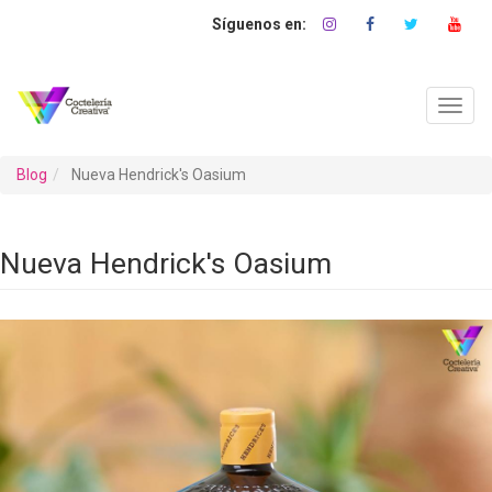
Pasar
al
contenido
principal
Toggl
navig
Blog
Nueva Hendrick's Oasium
Nueva Hendrick's Oasium