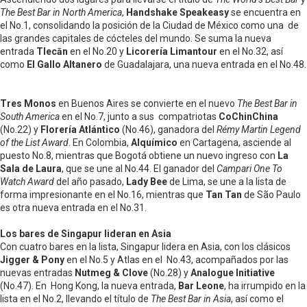
The Best Bar in North America
,
Handshake Speakeasy
se encuentra en
el No.1, consolidando la posición de la Ciudad de México como una de
las grandes capitales de cócteles del mundo. Se suma la nueva
entrada
Tlecān
en el No.20 y
Licorería Limantour
en el No.32, así
como
El Gallo Altanero
de Guadalajara, una nueva entrada en el No.48.
Tres Monos
en Buenos Aires se convierte en el nuevo
The Best Bar in
South America
en el No.7, junto a sus compatriotas
CoChinChina
(No.22) y
Florería Atlántico
(No.46), ganadora del
Rémy Martin Legend
of the List Award
. En Colombia,
Alquímico
en Cartagena, asciende al
puesto No.8, mientras que Bogotá obtiene un nuevo ingreso con
La
Sala de Laura
, que se une al No.44. El ganador del
Campari One To
Watch Award
del año pasado,
Lady Bee
de Lima, se une a la lista de
forma impresionante en el No.16, mientras que
Tan Tan
de São Paulo
es otra nueva entrada en el No.31.
Los bares de Singapur lideran en Asia
Con cuatro bares en la lista, Singapur lidera en Asia, con los clásicos
Jigger & Pony
en el No.5 y Atlas en el No.43, acompañados por las
nuevas entradas
Nutmeg & Clove
(No.28) y
Analogue Initiative
(No.47). En Hong Kong, la nueva entrada,
Bar Leone
, ha irrumpido en la
lista en el No.2, llevando el título de
The Best Bar in Asia
, así como el