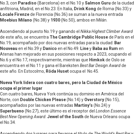
No.3, con
Paradiso
(Barcelona) en el No.10 y
Salmon Guru
de la ciudad
anfitriona, Madrid, en el No.23. En Italia,
Drink Kong
de Roma (No.33) y
Locale Firenze
de Florencia (No.36) se suman a la nueva entrada
Moebius Milano
(No.38) y
1930
(No.50), ambos en Milán.
Ascendiendo al puesto No.19 y ganando el
Nikka Highest Climber Award
de este año, se encuentra
The Cambridge Public House
de París en el
No.19, acompañado por dos nuevas entradas para la ciudad:
Bar
Nouveau
en el No.39 y
Danico
en el No.49.
Line
y
Baba au Rum
en
Atenas han mejorado en sus posiciones respecto a 2023, ocupando el
No.6 y el No.17, respectivamente, mientras que
Himkok
de Oslo se
encuentra en el No.11 y gana el Bareksten
Best Bar Design Award
de
este año. En Estocolmo,
Röda Huset
ocupa el No.45.
Nueva York lidera con cuatro bares, pero la Ciudad de México
ocupa el primer lugar
Con cuatro bares, Nueva York continúa su dominio en América del
Norte, con
Double Chicken Please
(No.14) y
Overstory
(No.15),
acompañados por las nuevas entradas
Martiny’s
(No.24) y
Superbueno
(No.27), este último es el receptor del
London Essence
Best New Opening Award
.
Jewel of the South
de Nueva Orleans ocupa
el No.34.
Ascendiendo dos lugares para llevarse el título de
The World’s Best Bar
y