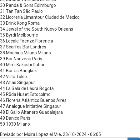
30 Panda & Sons Edimburgo
31 Tan Tan São Paulo
32 Licorería Limantour Ciudad de México
33 Drink Kong Roma
34 Jewel of the South Nuevo Orleans
35 Byrdi Melbourne
36 Locale Firenze Florencia
37 Scarfes Bar Londres
38 Moebius Milano Milano
39 Bar Nouveau París
40 Mimi Kakushi Dubai
41 Bar Us Bangkok
42 Virtù Tokio
43 Atlas Singapur
44 La Sala de Laura Bogotá
45 Röda Huset Estocolmo
46 Florería Atlántico Buenos Aires
47 Analogue Initiative Singapur
48 El Gallo Altanero Guadalajara
49 Danico París
50 1930 Milano
Enviado por
Moira Lopez
el
Mié, 23/10/2024 - 06:05
Buscar