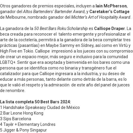
Otros ganadores de premios especiales, incluyen a
Iain McPherson
,
ganador del
Altos Bartenders’ Bartender Award
, y
Caretaker’s Cottage
de Melbourne, nombrado ganador del
Michter’s Art of Hospitality Award
.
La ganadora de la
50 Best Bars Roku Scholarship
es
Calliope Draper
. La
beca creada para reconocer el talento emergente y profesionalizar el
arte de la coctelería, permitirá a la ganadora de la beca completar tres
prácticas (pasantías) en Maybe Sammy en Sídney, así como en Virtù y
High Five en Tokio. Calliope impresionó a los jueces con su compromiso
de crear un espacio mejor, más seguro e inclusivo para la comunidad
LGBTQ+. Sentir que era aceptada y bienvenida en los bares como una
persona que se identifica como no binaria y transgénero fue el
catalizador para que Calliope ingresara a la industria, y su deseo de
educar a más personas, tanto delante como detrás de la barra, es lo
que le valió el respeto y la admiración de este año del panel de jueces
de renombre.
La lista completa 50 Best Bars 2024:
1 Handshake Speakeasy Ciudad de México
2 Bar Leone Hong Kong
3 Sips Barcelona
4 Tayēr + Elementary Londres
5 Jigger & Pony Singapur