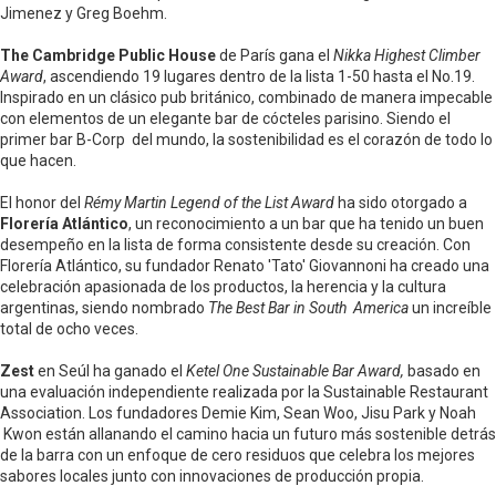
Jimenez y Greg Boehm.
The Cambridge Public House
de París gana el
Nikka Highest Climber
Award
, ascendiendo 19 lugares dentro de la lista 1-50 hasta el No.19.
Inspirado en un clásico pub británico, combinado de manera impecable
con elementos de un elegante bar de cócteles parisino. Siendo el
primer bar B-Corp del mundo, la sostenibilidad es el corazón de todo lo
que hacen.
El honor del
Rémy Martin Legend of the List Award
ha sido otorgado a
Florería
Atlántico
, un reconocimiento a un bar que ha tenido un buen
desempeño en la lista de forma consistente desde su creación. Con
Florería Atlántico, su fundador Renato 'Tato' Giovannoni ha creado una
celebración apasionada de los productos, la herencia y la cultura
argentinas, siendo nombrado
The Best Bar in South America
un increíble
total de ocho veces.
Zest
en Seúl ha ganado el
Ketel One Sustainable Bar Award,
basado en
una evaluación independiente realizada por la Sustainable Restaurant
Association. Los fundadores Demie Kim, Sean Woo, Jisu Park y Noah
Kwon están allanando el camino hacia un futuro más sostenible detrás
de la barra con un enfoque de cero residuos que celebra los mejores
sabores locales junto con innovaciones de producción propia.