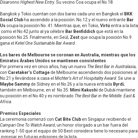
Disaronno Highest New Entry
. Su vecino Coa ocupa el No.18.
Bangkok y Tokio cuentan con dos bares cada uno en Bangkok el
BKK
Social Club
ha ascendido a la posición No.12 y el nuevo entrante
Bar
Us
ocupa la posición No. 41. Mientras que, en Tokio,
Virtú
entra a la lista
como el No.42 junto al ya célebre
Bar Benfiddich
que está en la
posición No.25. Finalmente, en Seúl,
Zest
que ocupa la posición No.9
gana el
Ketel One Sustainable Bar Award
.
Los bares de Melbourne se coronan en Australia, mientras que los
Emiratos Árabes Unidos se mantienen consistentes
Por primera vez en cinco años, hay un nuevo
The Best Bar in Australasia
,
con
Caretaker’s Cottage
de Melbourne ascendiendo dos posiciones al
No.21 y llevándose a casa el
Michter’s Art of Hospitality Award
. Se une a
Maybe Sammy
de Sídney en el No.26 y a la nueva entrada
Byrdi
,
también en Melbourne, en el No.35.
Mimi Kakushi
de Dubái mantiene
su posición en el No.40 y es nombrado
The Best Bar in the Middle East &
Africa.
Premios Especiales
La ceremonia comenzó con
Cat Bite Club
en Singapur recibiendo el
Campari One To Watch Award
, un honor otorgado a un bar fuera del
ranking 1-50 que el equipo de 50 Best considera tiene lo necesario para
ingresar en futuras ediciones de la lista.