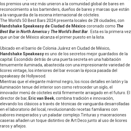
los premios una vez más unieron a la comunidad global de bares en
reconocimiento a los bartenders, dueños de bares y marcas que están
a la vanguardia de la escena internacional de cócteles.
The World’s 50 Best Bars 2024 presenta locales de 28 ciudades, con
Handshake Speakeasy de Ciudad de México
coronado como
The
Best Bar in North America
y
The World’s Best Bar
. Esta es la primera vez
que un bar de México alcanza el primer puesto en la lista.
Ubicado en el barrio de Colonia Juárez en Ciudad de México,
Handshake Speakeasy
es uno de los secretos mejor guardados de la
capital. Escondido detrás de una puerta secreta en una habitación
tenuemente iluminada, abastecida con una impresionante variedad de
licores vintage, los interiores del bar evocan la época pasada del
speakeasy de Hollywood.
Mientras que el elegante mármol negro, los ricos detalles en latón y la
iluminación tenue del interior son como retroceder un siglo, el
innovador menú de cócteles está firmemente arraigado en el futuro. El
director de bar,
Eric van Beek
, combina tradición e innovación,
elevando los clásicos a través de técnicas de vanguardia desarrolladas
en el laboratorio del local, revolucionando recetas familiares con
sabores inesperados y un paladar complejo.Tinturas y maceraciones
caseras añaden un toque distintivo de Art Deco junto al uso de licores
raros y añejos.