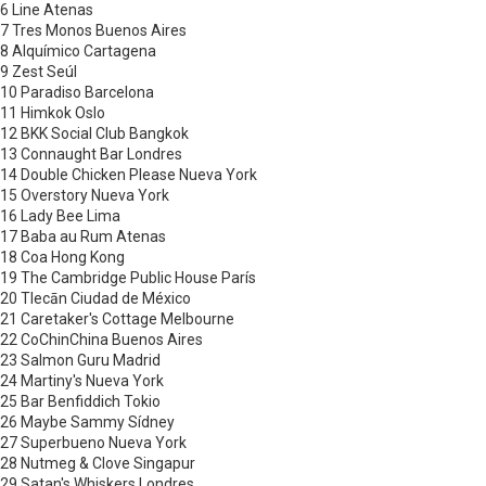
6 Line Atenas
7 Tres Monos Buenos Aires
8 Alquímico Cartagena
9 Zest Seúl
10 Paradiso Barcelona
11 Himkok Oslo
12 BKK Social Club Bangkok
13 Connaught Bar Londres
14 Double Chicken Please Nueva York
15 Overstory Nueva York
16 Lady Bee Lima
17 Baba au Rum Atenas
18 Coa Hong Kong
19 The Cambridge Public House París
20 Tlecān Ciudad de México
21 Caretaker's Cottage Melbourne
22 CoChinChina Buenos Aires
23 Salmon Guru Madrid
24 Martiny's Nueva York
25 Bar Benfiddich Tokio
26 Maybe Sammy Sídney
27 Superbueno Nueva York
28 Nutmeg & Clove Singapur
29 Satan's Whiskers Londres