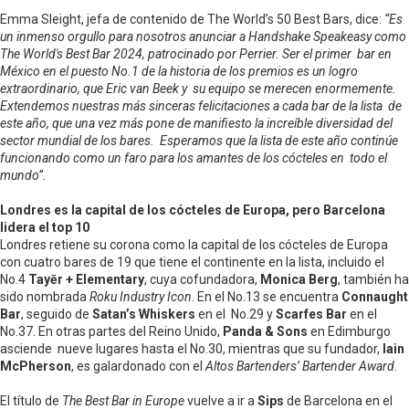
Emma Sleight, jefa de contenido de The World’s 50 Best Bars, dice:
“Es
un inmenso orgullo para nosotros anunciar a Handshake Speakeasy como
The World's Best Bar 2024, patrocinado por Perrier. Ser el primer bar en
México en el puesto No.1 de la historia de los premios es un logro
extraordinario, que Eric van Beek y su equipo se merecen enormemente.
Extendemos nuestras más sinceras felicitaciones a cada bar de la lista de
este año, que una vez más pone de manifiesto la increíble diversidad del
sector mundial de los bares. Esperamos que la lista de este año continúe
funcionando como un faro para los amantes de los cócteles en todo el
mundo”.
Londres es la capital de los cócteles de Europa, pero Barcelona
lidera el top 10
Londres retiene su corona como la capital de los cócteles de Europa
con cuatro bares de 19 que tiene el continente en la lista, incluido el
No.4
Tayēr + Elementary
, cuya cofundadora,
Monica Berg
, también ha
sido nombrada
Roku Industry Icon
. En el No.13 se encuentra
Connaught
Bar
, seguido de
Satan’s Whiskers
en el No.29 y
Scarfes Bar
en el
No.37. En otras partes del Reino Unido,
Panda & Sons
en Edimburgo
asciende nueve lugares hasta el No.30, mientras que su fundador,
Iain
McPherson
, es galardonado con el
Altos Bartenders’ Bartender Award
.
El título de
The Best Bar in Europe
vuelve a ir a
Sips
de Barcelona en el