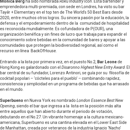
Monica Berg
ha sido nombrada
Roku Industry Icon
. Esta bartender y
emprendedora multi-premiada, con sede en Londres, ha visto su bar
Tayēr + Elementary en el top ten de The World’s 50 Best Bars desde
2020, entre muchos otros logros. Su sincera pasión por la educación, la
defensa y el empoderamiento dentro de la comunidad de hospitalidad
es reconocida mundialmente. Es cofundadora de P(OUR), una
organización benéfica y sin fines de lucro que trabaja para expandir el
conocimiento sobre bebidas en la comunidad de bares y apoyar a las
comunidades que protegen la biodiversidad regional, así como el
recurso en línea BackOfHouse.
Entrando a la lista por primera vez, en el puesto No.2,
Bar Leone
de
Hong Kong es galardonado con el
Disaronno Highest New Entry Award
. El
bar central de su fundador, Lorenzo Antinori, se guía por su filosofía de
cocktail popolari – ‘cócteles para el pueblo’ – combinando rapidez,
consistencia y simplicidad en un programa de bebidas que ha arrasado
en el mundo.
Superbueno
en Nueva York es nombrado
London Essence Best New
Opening
, siendo el bar que ingresa a la lista en la posición más alta
entre aquellos que han abierto durante el periodo de votación,
debutando en el No.27. Un vibrante homenaje a la cultura mexicano-
americana, Superbueno es una cantina elevada en el Lower East Side
de Manhattan, creada por veteranos de la industria Ignacio ‘Nacho’