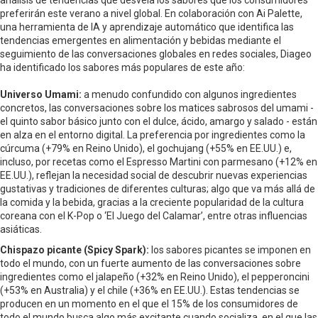
análisis de tendencias que desvela los sabores que los consumidores
preferirán este verano a nivel global. En colaboración con Ai Palette,
una herramienta de IA y aprendizaje automático que identifica las
tendencias emergentes en alimentación y bebidas mediante el
seguimiento de las conversaciones globales en redes sociales, Diageo
ha identificado los sabores más populares de este año:
Universo Umami:
a menudo confundido con algunos ingredientes
concretos, las conversaciones sobre los matices sabrosos del umami -
el quinto sabor básico junto con el dulce, ácido, amargo y salado - están
en alza en el entorno digital. La preferencia por ingredientes como la
cúrcuma (+79% en Reino Unido), el gochujang (+55% en EE.UU.) e,
incluso, por recetas como el Espresso Martini con parmesano (+12% en
EE.UU.), reflejan la necesidad social de descubrir nuevas experiencias
gustativas y tradiciones de diferentes culturas; algo que va más allá de
la comida y la bebida, gracias a la creciente popularidad de la cultura
coreana con el K-Pop o ‘El Juego del Calamar’, entre otras influencias
asiáticas.
Chispazo picante (Spicy Spark):
los sabores picantes se imponen en
todo el mundo, con un fuerte aumento de las conversaciones sobre
ingredientes como el jalapeño (+32% en Reino Unido), el pepperoncini
(+53% en Australia) y el chile (+36% en EE.UU.). Estas tendencias se
producen en un momento en el que el 15% de los consumidores de
todo el mundo busca algo más excitante cuando socializa, en el que las