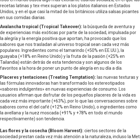
recetas latinas y tex-mex superan a los platos italianos en Estados
Unidos, y en el que casi la mitad de los británicos utiliza salsas picantes
en sus comidas diarias.
Avalancha tropical (Tropical Takeover):
la búsqueda de aventura y
de experiencias más exóticas por parte de la sociedad, impulsada por
la alegría y la energía positiva que aportan, ha provocado que los
sabores que nos trasladan al universo tropical sean cada vez más
populares. Ingredientes como el tamarindo (+50% en EE.UU.), la
guayaba (+18% en Reino Unido) y la fruta de la pasión (+25% en
Tailandia) están detrás de esta tendencia y son algunos de los
favoritos a la hora de poner un punto de alegría en su día a día.
Placeres y tentaciones (Treating Temptation):
las nuevas texturas y
las fórmulas innovadoras han transformado los estereotipados
«sabores indulgentes» en nuevas experiencias de consumo. Los
usuarios afirman que disfrutar de los pequeños placeres de la vida es
cada vez más importante (+63%), por lo que las conversaciones sobre
sabores como el del café (+12% en Reino Unido), o ingredientes como
la avellana y la nuez moscada (+91% y +78% en todo el mundo
respectivamente) son tendencia.
Las flores y la cosecha (Bloom Harvest):
ciertos sectores de la
sociedad prestan cada vez más atención a la naturaleza, incluso la Met