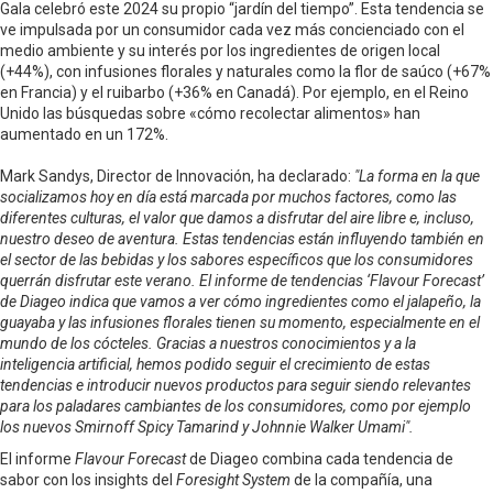
Gala celebró este 2024 su propio “jardín del tiempo”. Esta tendencia se
ve impulsada por un consumidor cada vez más concienciado con el
medio ambiente y su interés por los ingredientes de origen local
(+44%), con infusiones florales y naturales como la flor de saúco (+67%
en Francia) y el ruibarbo (+36% en Canadá). Por ejemplo, en el Reino
Unido las búsquedas sobre «cómo recolectar alimentos» han
aumentado en un 172%.
Mark Sandys, Director de Innovación, ha declarado:
"La forma en la que
socializamos hoy en día está marcada por muchos factores, como las
diferentes culturas, el valor que damos a disfrutar del aire libre e, incluso,
nuestro deseo de aventura. Estas tendencias están influyendo también en
el sector de las bebidas y los sabores específicos que los consumidores
querrán disfrutar este verano. El informe de tendencias ‘Flavour Forecast’
de Diageo indica que vamos a ver cómo ingredientes como el jalapeño, la
guayaba y las infusiones florales tienen su momento, especialmente en el
mundo de los cócteles. Gracias a nuestros conocimientos y a la
inteligencia artificial, hemos podido seguir el crecimiento de estas
tendencias e introducir nuevos productos para seguir siendo relevantes
para los paladares cambiantes de los consumidores, como por ejemplo
los nuevos Smirnoff Spicy Tamarind y Johnnie Walker Umami".
El informe
Flavour Forecast
de Diageo combina cada tendencia de
sabor con los insights del
Foresight System
de la compañía, una