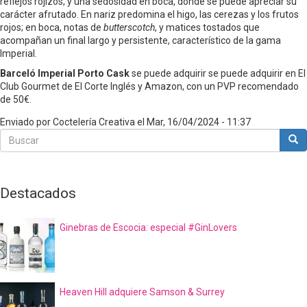
reflejos rojizos, y una sedosidad en boca, donde se puede apreciar su
carácter afrutado. En nariz predomina el higo, las cerezas y los frutos
rojos; en boca, notas de
butterscotch
, y matices tostados que
acompañan un final largo y persistente, característico de la gama
Imperial.
Barceló Imperial Porto Cask
se puede adquirir se puede adquirir en El
Club Gourmet de El Corte Inglés y Amazon, con un PVP recomendado
de 50€.
Enviado por
Coctelería Creativa
el
Mar, 16/04/2024 - 11:37
Buscar
Bus
Buscar
Destacados
Ginebras de Escocia: especial #GinLovers
Heaven Hill adquiere Samson & Surrey