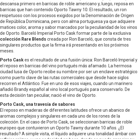
descansa primero en barricas de roble americano y, luego, reposa en
barricas que han contenido Oporto Tawny 10. El resultado, un ron
respetuoso con los procesos exigidos por la Denominación de Origen
de República Dominicana, pero con alma portuguesa ya que adquiere
matices color, aroma y sabor marcados por la peculiaridad de los vinos
de Oporto. Barceló Imperial Porto Cask formar parte de la exclusiva
colección Rare Blends
creada por Ron Barceló, que consta de tres
singulares productos que la firma irá presentando en los próximos
meses.
Porto Cask
es el resultado de una fusión única: Ron Barceló Imperial y
el reposo en barricas del vino portugués más afamado. La hermosa
ciudad lusa de Oporto recibe su nombre por ser un enclave estratégico
como puerto clave de las rutas comerciales que desde hace siglos
recorren el Atlántico. Fue en uno de esos viajes, cuando un marinero
añadió Brandy español al vino local portugués para conservarlo. De
esta decisión tan peculiar, nació el vino de Oporto.
Porto Cask, una travesía de sabores
El reposo en maderas de diferentes latitudes ofrece un abanico de
aromas complejos y singulares en cada uno de los rones de la
colección. En el caso de Porto Cask, se seleccionan barricas de roble
europeo que contuvieron un Oporto Tawny durante 10 años. ¿El
resultado? A simple vista, el líquido adquiere una tonalidad ámbar con