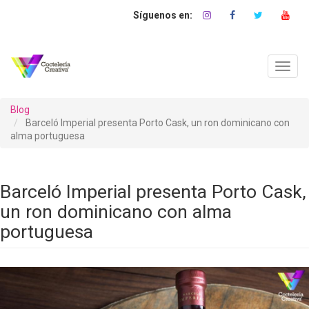
Pasar
al
contenido
principal
Toggl
navig
Blog
Barceló Imperial presenta Porto Cask, un ron dominicano con
alma portuguesa
Barceló Imperial presenta Porto Cask,
un ron dominicano con alma
portuguesa