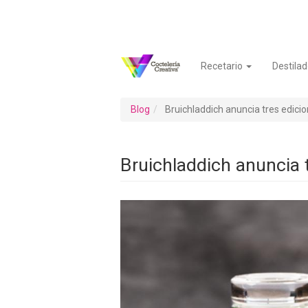
Pasar
al
contenido
principal
Recetario
Destilad
Navegación
Menú
principal
de
cuenta
Blog
Bruichladdich anuncia tres edicio
de
usuario
Bruichladdich anuncia t