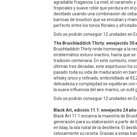
agradable fragancia. La miel, el caramelo y
tropicales y suave roble que perdura en el 
destilado usando una combinación de cebada
barricas de bourbon que se encuban y mari
perfecto entre los tonos florales y afrutado
Solo se podrán conseguir 12 unidades en Es
The Bruichladdich Thirty: envejecido 30 
Bruichladdich Thirty rinde homenaje a la rec
emblemático estuvo inactivo, hasta que se 
tradición centenaria. En este contexto, mi
últimas tres décadas, este espirituoso ha 
pasado toda su vida de maduración en barri
whisky único y refinado, embotellado al 43,2%
delicadeza y complejidad se equilibran con 
la suave influencia del aire marino, un sutil 
Solo se podrán conseguir 12 unidades en Es
Black Art, edición 11.1: envejecito 24 año
Black Art 11.1 encarna la maestría de Bruic
generación para su elaboración a partir de
en Islay, la isla natal de la destilería. El 
celosamente su receta. Gracias a estas barr