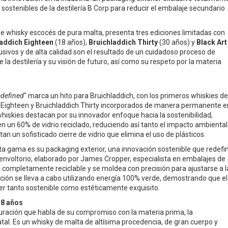
 sostenibles de la destilería B Corp para reducir el embalaje secundario
a de whisky escocés de pura malta, presenta tres ediciones limitadas con
addich Eighteen
(18 años),
Bruichladdich Thirty
(30 años) y
Black Art
usivos y de alta calidad son el resultado de un cuidadoso proceso de
 la destilería y su visión de futuro, así como su respeto por la materia
edefined
" marca un hito para Bruichladdich, con los primeros whiskies de
h Eighteen y Bruichladdich Thirty incorporados de manera permanente e
iskies destacan por su innovador enfoque hacia la sostenibilidad,
n un 60% de vidrio reciclado, reduciendo así tanto el impacto ambiental
n un sofisticado cierre de vidrio que elimina el uso de plásticos.
a gama es su packaging exterior, una innovación sostenible que redefi
El envoltorio, elaborado por James Cropper, especialista en embalajes de
l completamente reciclable y se moldea con precisión para ajustarse a l
cción se lleva a cabo utilizando energía 100% verde, demostrando que el
r tanto sostenible como estéticamente exquisito.
18 años
uración que habla de su compromiso con la materia prima, la
atal. Es un whisky de malta de altísima procedencia, de gran cuerpo y