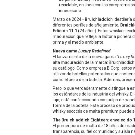
reciclable, en línea con los compromisos
innecesario.
Marzo de 2024 -
Bruichladdich
, destilerí
diferentes perfiles de añejamiento;
Bruichl
Edición 11.1
(24 años). Estos whiskies excl
maduración que refleja la historia pionera de
prima y el medio ambiente.
Nueva gama
Luxury Redefined
El lanzamiento de la nueva gama "
Luxury R
alta maduración de la marca: Bruichladdic
su catálogo. Como empresa B Corp, estos wh
utilizando botellas patentadas que contiene
como el peso de la botella. Además, presenta
Pero lo que verdaderamente distingue a est
los estándares de la industria del whisky. 
lujo, está confeccionado con pulpa de pape
forma de la botella. Este proceso de produ
whisky escocés de malta premium puede se
The Bruichladdich Eighteen: envejecido 
El primer puro de malta de 18 años de mad
transparencia, su fiel comunidad y su isla n