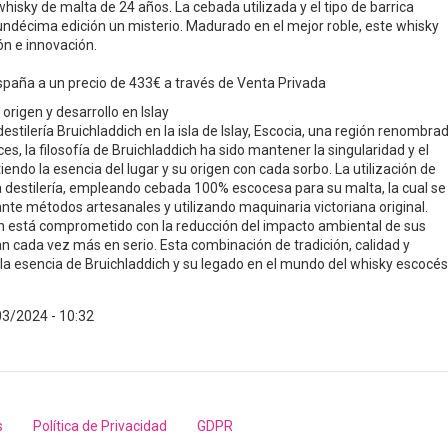
hisky de malta de 24 años. La cebada utilizada y el tipo de barrica
ndécima edición un misterio. Madurado en el mejor roble, este whisky
ón e innovación.
spaña a un precio de 433€ a través de Venta Privada
origen y desarrollo en Islay
stilería Bruichladdich en la isla de Islay, Escocia, una región renombra
es, la filosofía de Bruichladdich ha sido mantener la singularidad y el
iendo la esencia del lugar y su origen con cada sorbo. La utilización de
 destilería, empleando cebada 100% escocesa para su malta, la cual se
ante métodos artesanales y utilizando maquinaria victoriana original.
h está comprometido con la reducción del impacto ambiental de sus
 cada vez más en serio. Esta combinación de tradición, calidad y
a esencia de Bruichladdich y su legado en el mundo del whisky escocés
03/2024 - 10:32
s
Política de Privacidad
GDPR