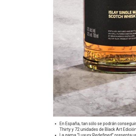
En España, tan sólo se podrán conseguir
Thirty y 72 unidades de Black Art Edició
La gama “Luxury Redefined” presenta una