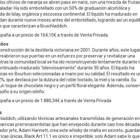
 los cítricos de naranja se abren paso en nariz, con una mezcla de frutas
paladar. Ha sido embotellado con un 50% de graduación alcohólica y
 de Islay, orgánica y escocesa continental. El líquido ha madurado en
dan durante nueve meses antes del embotellado, logrando así un equili
s que caracterizan a Bruichladdich.
paña a un precio de 164,10€ a través de Venta Privada.
años
onstrucción de la destilería victoriana en 2001. Durante años, este luga
reabrieron sus puertas en un esfuerzo por preservar y revitalizar una
entras la comunidad local se ha ido reconstruyendo lentamente durante 
continuado madurado “silenciosamente” durante 30 años. El líquido ha
cas ex-Bourbon seleccionadas a mano por su calidad. El resultado es u
, que destaca por la dulzura del roble tostado, la miel y la vainilla. Su
un toque de chocolate negro y un perfil floral elegante. Además, conser
guiño a su origen isleño.
paña a un precio de 1.880,34€ a través de Venta Privada
s
hladdich, utilizando técnicas artesanales transmitidas de generación en
 barricas prerrenacentistas que han envejecido durante casi tres década
destilador jefe, Adam Hannett, crea este whisky de malta en secreto, guard
icas únicas, Black Art 11.1 es único e irrepetible: solo Adam sabe lo que