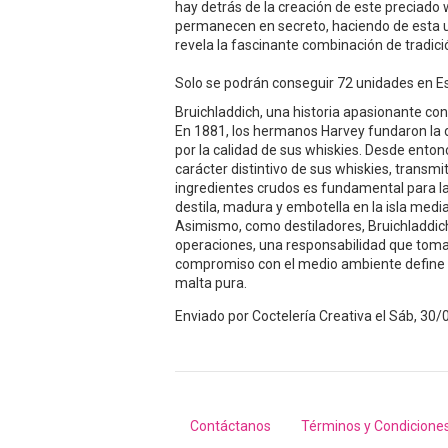
hay detrás de la creación de este preciado w
permanecen en secreto, haciendo de esta u
revela la fascinante combinación de tradici
Solo se podrán conseguir 72 unidades en E
Bruichladdich, una historia apasionante con 
En 1881, los hermanos Harvey fundaron la de
por la calidad de sus whiskies. Desde entonc
carácter distintivo de sus whiskies, transmit
ingredientes crudos es fundamental para la
destila, madura y embotella en la isla medi
Asimismo, como destiladores, Bruichladdic
operaciones, una responsabilidad que toman
compromiso con el medio ambiente define l
malta pura.
Enviado por
Coctelería Creativa
el
Sáb, 30/
Contáctanos
Términos y Condicione
Footer