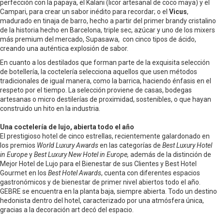
perfección con la papaya, el Kalani (licor artesanal de coco maya) y el
Campari, para crear un sabor inédito para recordar; o el
Vicus
,
madurado en tinaja de barro, hecho a partir del primer brandy cristalino
de la historia hecho en Barcelona, triple sec, azúcar y uno de los mixers
más premium del mercado, Supasawa, con cinco tipos de ácido,
creando una auténtica explosión de sabor.
En cuanto a los destilados que forman parte de la exquisita selección
de botellería, la coctelería selecciona aquellos que usen métodos
tradicionales de igual manera, como la barrica, haciendo énfasis en el
respeto por el tiempo. La selección proviene de casas, bodegas
artesanas o micro destilerías de proximidad, sostenibles, o que hayan
construido un hito en la industria.
Una coctelería de lujo, abierta todo el año
El prestigioso hotel de cinco estrellas, recientemente galardonado en
los premios
World Luxury Awards
en las categorías de
Best Luxury Hotel
in Europe
y
Best Luxury New Hotel in Europe,
además de la distinción de
Mejor Hotel de Lujo para el Bienestar de sus Clientes y Best Hotel
Gourmet en los
Best Hotel Awards
, cuenta con diferentes espacios
gastronómicos y de bienestar de primer nivel abiertos todo el año.
GEBRE se encuentra en la planta baja, siempre abierta. Todo un destino
hedonista dentro del hotel, caracterizado por una atmósfera única,
gracias a la decoración art decó del espacio.