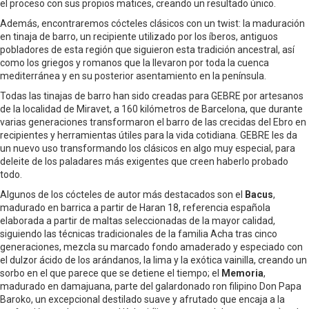
el proceso con sus propios matices, creando un resultado único.
Además, encontraremos cócteles clásicos con un twist: la maduración
en tinaja de barro, un recipiente utilizado por los íberos, antiguos
pobladores de esta región que siguieron esta tradición ancestral, así
como los griegos y romanos que la llevaron por toda la cuenca
mediterránea y en su posterior asentamiento en la península.
Todas las tinajas de barro han sido creadas para GEBRE por artesanos
de la localidad de Miravet, a 160 kilómetros de Barcelona, que durante
varias generaciones transformaron el barro de las crecidas del Ebro en
recipientes y herramientas útiles para la vida cotidiana. GEBRE les da
un nuevo uso transformando los clásicos en algo muy especial, para
deleite de los paladares más exigentes que creen haberlo probado
todo.
Algunos de los cócteles de autor más destacados son el
Bacus
,
madurado en barrica a partir de Haran 18, referencia española
elaborada a partir de maltas seleccionadas de la mayor calidad,
siguiendo las técnicas tradicionales de la familia Acha tras cinco
generaciones, mezcla su marcado fondo amaderado y especiado con
el dulzor ácido de los arándanos, la lima y la exótica vainilla, creando un
sorbo en el que parece que se detiene el tiempo; el
Memoria
,
madurado en damajuana, parte del galardonado ron filipino Don Papa
Baroko, un excepcional destilado suave y afrutado que encaja a la