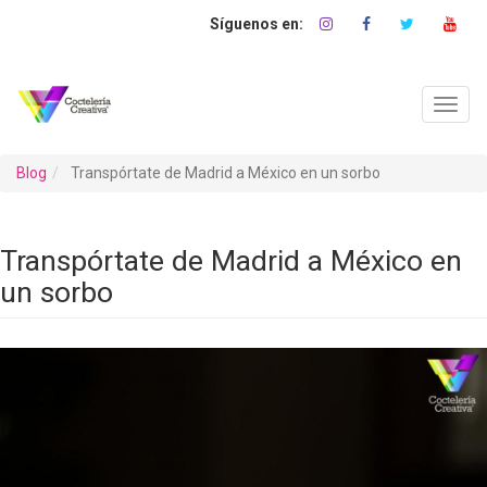
Pasar
al
contenido
principal
Toggl
navig
Blog
Transpórtate de Madrid a México en un sorbo
Transpórtate de Madrid a México en
un sorbo