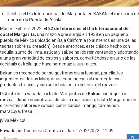
Celebra el Día Internacional del Margarita en BAKAN,
el mexicano de
moda en la Puerta de Alcalá.
Madrid, Febrero 2022.
El 22 de febrero es el Día Internacional del
cóctel Margarita,
una mezcla que
surgió en 1938 en un pequeño
pueblo de México ubicado en Baja California (o al menos es una de las
teorías sobre su creación). Desde entonces, este clásico hecho con
tequila, zumo de lima, azúcar y sal, se ha ido reinventando y adoptando
a una gran variedad de estilos y sabores, convirtiéndose en uno de los
cocktails estrella que hace homenaje a sus raíces.
Bakan es reconocido por su gastronomía artesanal, por ello, los
ingredientes de sus Margaritas están hechos al momento con
productos frescos y con su bebida por excelencia, el mezcal.
Disfruta de la variada carta de Margaritas de
Bakan
con tequila o
mezcal, donde encontrarás desde lo más clásico, hasta Margaritas de
diferentes sabores exóticos como sandía, mango, tamarindo,
maracuyá, fresa …
¡Viva México!
Enviado por
Coctelería Creativa
el
Jue, 17/02/2022 - 12:09
Buscar
Bus