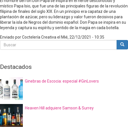
El nombre del ron Don Papa se inspira en el héroe desconocido y
místico Papa Isio, que fue una de las principales figuras de la revolución
filipina de finales del siglo XIX. En un principio era capataz de una
plantación de azúcar, pero su liderazgo y valor fueron decisivos para
liberar la isla de Negros del dominio español. Don Papa se inspira en su
leyenda y captura su espíritu y sentido de la magia en cada botella.
Enviado por
Coctelería Creativa
el
Mié, 22/12/2021 - 10:35
Buscar
Bus
Buscar
Destacados
Ginebras de Escocia: especial #GinLovers
Heaven Hill adquiere Samson & Surrey