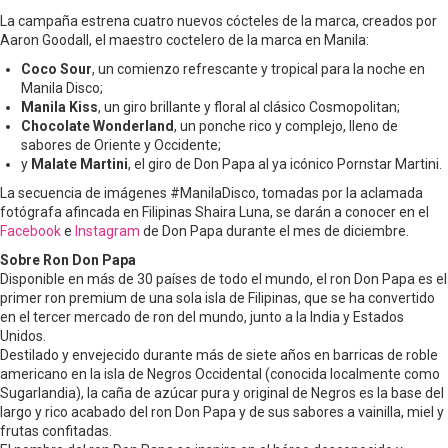
La campaña estrena cuatro nuevos cócteles de la marca, creados por
Aaron Goodall, el maestro coctelero de la marca en Manila:
Coco Sour
, un comienzo refrescante y tropical para la noche en
Manila Disco;
Manila Kiss
, un giro brillante y floral al clásico Cosmopolitan;
Chocolate Wonderland
, un ponche rico y complejo, lleno de
sabores de Oriente y Occidente;
y
Malate Martini
, el giro de Don Papa al ya icónico Pornstar Martini.
La secuencia de imágenes #ManilaDisco, tomadas por la aclamada
fotógrafa afincada en Filipinas Shaira Luna, se darán a conocer en el
Facebook
e
Instagram
de Don Papa durante el mes de diciembre.
Sobre Ron Don Papa
Disponible en más de 30 países de todo el mundo, el ron Don Papa es el
primer ron premium de una sola isla de Filipinas, que se ha convertido
en el tercer mercado de ron del mundo, junto a la India y Estados
Unidos.
Destilado y envejecido durante más de siete años en barricas de roble
americano en la isla de Negros Occidental (conocida localmente como
Sugarlandia), la caña de azúcar pura y original de Negros es la base del
largo y rico acabado del ron Don Papa y de sus sabores a vainilla, miel y
frutas confitadas.