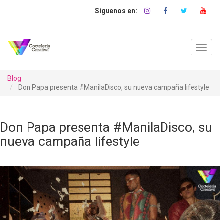
Pasar
al
contenido
principal
Toggl
navig
Blog
Don Papa presenta #ManilaDisco, su nueva campaña lifestyle
Don Papa presenta #ManilaDisco, su
nueva campaña lifestyle