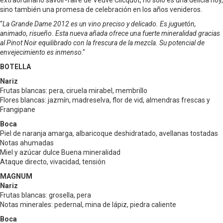
extraordinario savoir-faire de Veuve Clicquot, no solo es una delicia hoy,
sino también una promesa de celebración en los años venideros.
“
La Grande Dame 2012 es un vino preciso y delicado. Es juguetón,
animado, risueño. Esta nueva añada ofrece una fuerte mineralidad gracias
al Pinot Noir equilibrado con la frescura de la mezcla. Su potencial de
envejecimiento es inmenso
."
BOTELLA
Nariz
Frutas blancas: pera, ciruela mirabel, membrillo
Flores blancas: jazmín, madreselva, flor de vid, almendras frescas y
Frangipane
Boca
Piel de naranja amarga, albaricoque deshidratado, avellanas tostadas
Notas ahumadas
Miel y azúcar dulce Buena mineralidad
Ataque directo, vivacidad, tensión
MAGNUM
Nariz
Frutas blancas: grosella, pera
Notas minerales: pedernal, mina de lápiz, piedra caliente
Boca