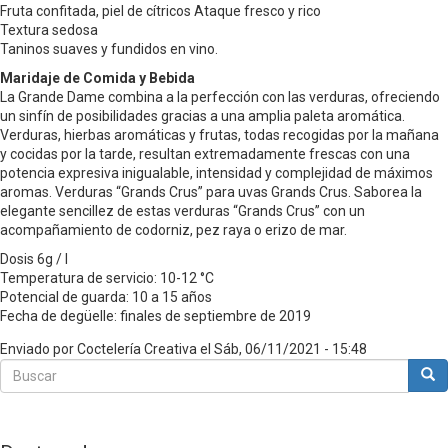
Fruta confitada, piel de cítricos Ataque fresco y rico
Textura sedosa
Taninos suaves y fundidos en vino.
Maridaje de Comida y Bebida
La Grande Dame combina a la perfección con las verduras, ofreciendo
un sinfín de posibilidades gracias a una amplia paleta aromática.
Verduras, hierbas aromáticas y frutas, todas recogidas por la mañana
y cocidas por la tarde, resultan extremadamente frescas con una
potencia expresiva inigualable, intensidad y complejidad de máximos
aromas. Verduras “Grands Crus” para uvas Grands Crus. Saborea la
elegante sencillez de estas verduras “Grands Crus” con un
acompañamiento de codorniz, pez raya o erizo de mar.
Dosis 6g / l
Temperatura de servicio: 10-12 °C
Potencial de guarda: 10 a 15 años
Fecha de degüelle: finales de septiembre de 2019
Enviado por
Coctelería Creativa
el
Sáb, 06/11/2021 - 15:48
Buscar
Bus
Buscar