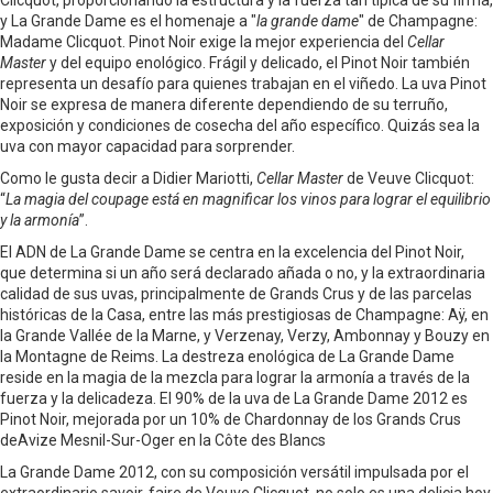
Clicquot, proporcionando la estructura y la fuerza tan típica de su firma,
y La Grande Dame es el homenaje a "
la grande dame
" de Champagne:
Madame Clicquot. Pinot Noir exige la mejor experiencia del
Cellar
Master
y del equipo enológico. Frágil y delicado, el Pinot Noir también
representa un desafío para quienes trabajan en el viñedo. La uva Pinot
Noir se expresa de manera diferente dependiendo de su terruño,
exposición y condiciones de cosecha del año específico. Quizás sea la
uva con mayor capacidad para sorprender.
Como le gusta decir a Didier Mariotti,
Cellar Master
de Veuve Clicquot:
“
La magia del coupage está en magnificar los vinos para lograr el equilibrio
y la armonía
”.
El ADN de La Grande Dame se centra en la excelencia del Pinot Noir,
que determina si un año será declarado añada o no, y la extraordinaria
calidad de sus uvas, principalmente de Grands Crus y de las parcelas
históricas de la Casa, entre las más prestigiosas de Champagne: Aÿ, en
la Grande Vallée de la Marne, y Verzenay, Verzy, Ambonnay y Bouzy en
la Montagne de Reims. La destreza enológica de La Grande Dame
reside en la magia de la mezcla para lograr la armonía a través de la
fuerza y la delicadeza. El 90% de la uva de La Grande Dame 2012 es
Pinot Noir, mejorada por un 10% de Chardonnay de los Grands Crus
deAvize Mesnil-Sur-Oger en la Côte des Blancs
La Grande Dame 2012, con su composición versátil impulsada por el