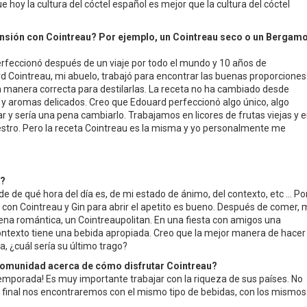
e hoy la cultura del cóctel español es mejor que la cultura del cóctel
tensión con Cointreau? Por ejemplo, un Cointreau seco o un Bergamo
perfeccionó después de un viaje por todo el mundo y 10 años de
d Cointreau, mi abuelo, trabajó para encontrar las buenas proporciones
 manera correcta para destilarlas. La receta no ha cambiado desde
y aromas delicados. Creo que Edouard perfeccionó algo único, algo
ar y sería una pena cambiarlo. Trabajamos en licores de frutas viejas y 
stro. Pero la receta Cointreau es la misma y yo personalmente me
u?
de de qué hora del día es, de mi estado de ánimo, del contexto, etc … Po
 con Cointreau y Gin para abrir el apetito es bueno. Después de comer,
cena romántica, un Cointreaupolitan. En una fiesta con amigos una
 contexto tiene una bebida apropiada. Creo que la mejor manera de hacer
, ¿cuál sería su último trago?
comunidad acerca de cómo disfrutar Cointreau?
temporada! Es muy importante trabajar con la riqueza de sus países. No
 final nos encontraremos con el mismo tipo de bebidas, con los mismos