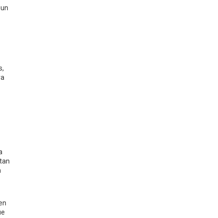
 un
s,
ra
a
ntan
n
en
ue