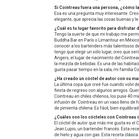
Si Cointreau fuera una persona, ¿cómo la
Esa es una pregunta muy interesante. Creo
elegante, que aprecia las cosas buenas y le
¿Cuál es tu lugar favorito para disfrutar
Tengo la suerte de que mi trabajo me permit
Buddha Bar en París o Limantour en México,
conocer a los bartenders más talentosos de
tengo que elegir un sólo lugar, creo que se
Angers, el lugar de nacimiento del Cointr
la mezcla de bebidas. Es una de las habitac
gusta pasar tiempo en la sala, mi familia C
¿Ha creado un cóctel de autor con su ma
La última copa que creé fue cuando volví de
fiesta de regreso con algunos amigos. Quería
Cointreau en chiles chilenos, los puse 40 min 
infusión de Cointreau en un vaso lleno de 
de pimienta chilena. Es fácil, bien equilibra
¿Cuáles son los cócteles con Cointreau 
El cóctel de autor que más me gusta es el C
Jean Lupio, un bartender francés. Esta recet
de hielo y agua con gas. Esta receta clásic