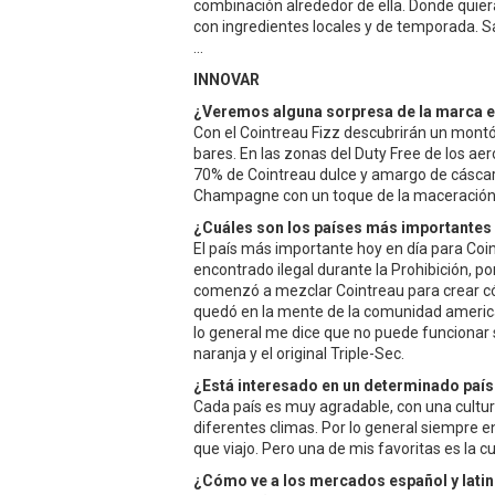
combinación alrededor de ella. Donde quier
con ingredientes locales y de temporada. S
...
INNOVAR
¿Veremos alguna sorpresa de la marca 
Con el Cointreau Fizz descubrirán un mont
bares. En las zonas del Duty Free de los a
70% de Cointreau dulce y amargo de cáscar
Champagne con un toque de la maceración 
¿Cuáles son los países más importantes
El país más importante hoy en día para Coint
encontrado ilegal durante la Prohibición, p
comenzó a mezclar Cointreau para crear cóct
quedó en la mente de la comunidad americ
lo general me dice que no puede funcionar s
naranja y el original Triple-Sec.
¿Está interesado en un determinado país
Cada país es muy agradable, con una cultur
diferentes climas. Por lo general siempre e
que viajo. Pero una de mis favoritas es la 
¿Cómo ve a los mercados español y lati