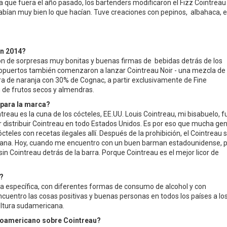
a que fuera el año pasado, los bartenders modificaron el Fizz Cointreau
abían muy bien lo que hacían. Tuve creaciones con pepinos, albahaca, e
en 2014?
ón de sorpresas muy bonitas y buenas firmas de bebidas detrás de los
eropuertos también comenzaron a lanzar Cointreau Noir - una mezcla de
a de naranja con 30% de Cognac, a partir exclusivamente de Fine
de frutos secos y almendras.
 para la marca?
reau es la cuna de los cócteles, EE.UU. Louis Cointreau, mi bisabuelo, f
or distribuir Cointreau en todo Estados Unidos. Es por eso que mucha ge
eles con recetas ilegales allí. Después de la prohibición, el Cointreau 
ana. Hoy, cuando me encuentro con un buen barman estadounidense, 
in Cointreau detrás de la barra. Porque Cointreau es el mejor licor de
?
a específica, con diferentes formas de consumo de alcohol y con
ncuentro las cosas positivas y buenas personas en todos los países a lo
cultura sudamericana.
noamericano sobre Cointreau?