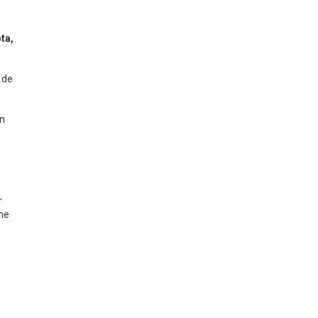
ta,
 de
en
r
 me