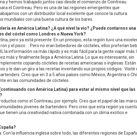
a y hemos trabajado juntos casi desde el comienzo de Cointreau.
ara el Cointreau. Pero es una de las regiones emergentes que
abajamos con un distribuidor local excelente que conoce la cultura
sos mundiales con una buena cultura de los bares.
elería en América Latina? ¿A qué nivel la vio? ¿Puede contarnos una
ales del cóctel como Londres o Nueva York?
tina, pero ya está presente. En un principio, esta región tuvo una excele
 ron y el pisco ... Pero no eran bebedores de cócteles, ellos preferían be
I, la información va más rápido y es más fácil para la gente viajar más.
vez más y finalmente llega a América Latina. Lo que es interesante, sin
implemente copiando cócteles de recetas americanas o inglesas. Están
os y le dan un giro a las recetas inventando sus propios códigos. Visité
rtenders. Creo que en 3 a 5 años países como México, Argentina o Chi
nte en las comunidades de cócteles.
continuando con América Latina) para estar al mismo nivel que las
a?
oductos como el Cointreau, por ejemplo. Creo que el papel de las marc
omunidades jóvenes de bartenders. Pero creo que esta región ya cuent
que tienen una creatividad nativa combinada con un clima exótico e
 España?
 Con la influencia inglesa sobre todo, las diferentes regiones de Españ