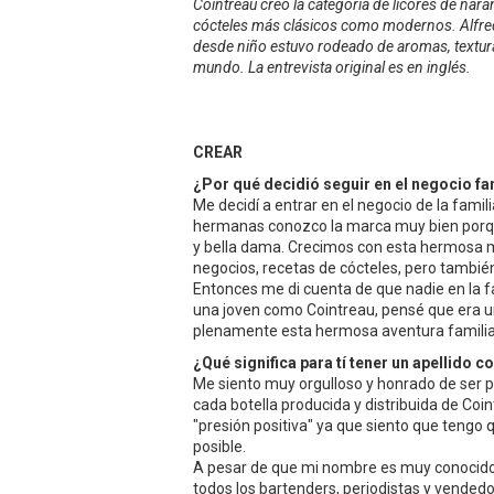
Cointreau creó la categoría de licores de naran
cócteles más clásicos como modernos. Alfred 
desde niño estuvo rodeado de aromas, textur
mundo. La entrevista original es en inglés.
CREAR
¿Por qué decidió seguir en el negocio fa
Me decidí a entrar en el negocio de la famil
hermanas conozco la marca muy bien porque
y bella dama. Crecimos con esta hermosa 
negocios, recetas de cócteles, pero también
Entonces me di cuenta de que nadie en la f
una joven como Cointreau, pensé que era un
plenamente esta hermosa aventura familiar 
¿Qué significa para tí tener un apellido c
Me siento muy orgulloso y honrado de ser 
cada botella producida y distribuida de Co
"presión positiva" ya que siento que tengo 
posible.
A pesar de que mi nombre es muy conocido
todos los bartenders, periodistas y vended