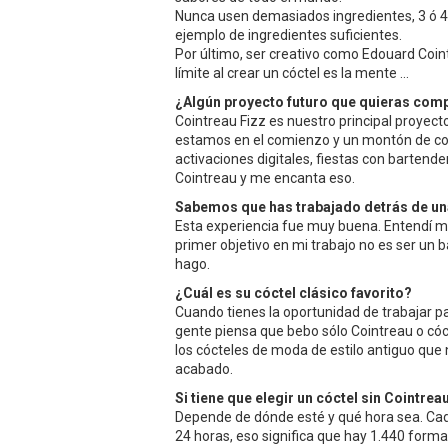
Nunca usen demasiados ingredientes, 3 ó 4 e
ejemplo de ingredientes suficientes.
Por último, ser creativo como Edouard Coint
límite al crear un cóctel es la mente ...
¿Algún proyecto futuro que quieras comp
Cointreau Fizz es nuestro principal proyec
estamos en el comienzo y un montón de cos
activaciones digitales, fiestas con bartend
Cointreau y me encanta eso.
Sabemos que has trabajado detrás de una
Esta experiencia fue muy buena. Entendí muc
primer objetivo en mi trabajo no es ser un b
hago.
¿Cuál es su cóctel clásico favorito?
Cuando tienes la oportunidad de trabajar 
gente piensa que bebo sólo Cointreau o cóc
los cócteles de moda de estilo antiguo qu
acabado.
Si tiene que elegir un cóctel sin Cointrea
Depende de dónde esté y qué hora sea. Ca
24 horas, eso significa que hay 1.440 form