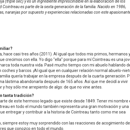
ja (triple sec) y es un ingrediente imprescindible en la elaboración de los
Cointreau es parte de la sexta generación de la familia. Nacido en 1986,
as,
naranjas por supuesto y experiencias relacionadas con este apasionant
miliar?
ia, hace casi tres años (2011). Al igual que todos mis primos, hermanos 
 crecimos con ella. Yo digo "ella" porque para mí Cointreau es una jo
marca toda nuestra vida. Pasé mucho tiempo con mi abuelo hablando d
 coches y barcos. ¡Al igual que en cualquier relación normal abuelo-niet
amilia quería trabajar en la empresa después de la cuarta generación. 
a lástima abandonarla después de 165 años. Así que me decidí a vivir
y hoy sólo me arrepiento de algo: de que no vine antes.
on tanta tradición?
parte de este hermoso legado que existe desde 1849. Tener mi nombre 
intreau en todo el mundo también representa una gran motivación y una
que entregar y contribuir a la historia de Cointreau tanto como me sea
, siempre estoy muy sorprendido con las reacciones de acogimiento de
ores que conozco en todo el mundo.