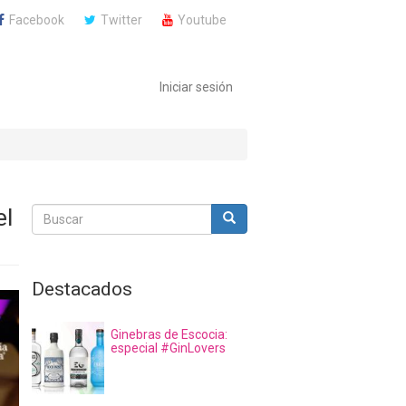
Facebook
Twitter
Youtube
Iniciar sesión
el
Buscar
Buscar
Buscar
Destacados
Ginebras de Escocia:
especial #GinLovers