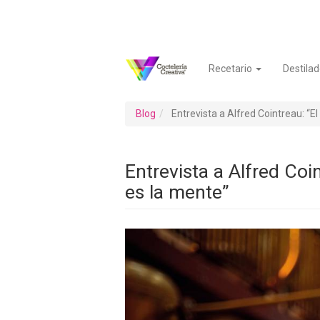
Pasar
al
contenido
principal
Recetario
Destilad
Navegación
Menú
principal
de
cuenta
Blog
Entrevista a Alfred Cointreau: “El 
de
usuario
Entrevista a Alfred Coin
es la mente”