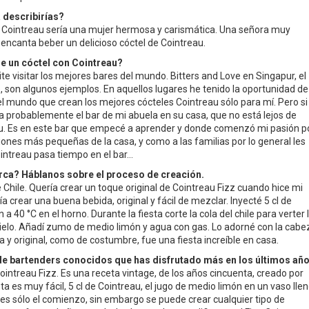
 describirías?
 Cointreau sería una mujer hermosa y carismática. Una señora muy
 encanta beber un delicioso cóctel de Cointreau.
 de un cóctel con Cointreau?
e visitar los mejores bares del mundo. Bitters and Love en Singapur, el
 son algunos ejemplos. En aquellos lugares he tenido la oportunidad de
l mundo que crean los mejores cócteles Cointreau sólo para mí. Pero si
ría probablemente el bar de mi abuela en su casa, que no está lejos de
eau. Es en este bar que empecé a aprender y donde comenzó mi pasión p
iones más pequeñas de la casa, y como a las familias por lo general les
ointreau pasa tiempo en el bar…
rca? Háblanos sobre el proceso de creación.
 Chile. Quería crear un toque original de Cointreau Fizz cuando hice mi
 crear una buena bebida, original y fácil de mezclar. Inyecté 5 cl de
a 40 °C en el horno. Durante la fiesta corte la cola del chile para verter 
hielo. Añadí zumo de medio limón y agua con gas. Lo adorné con la cabe
da y original, como de costumbre, fue una fiesta increíble en casa.
de bartenders conocidos que has disfrutado más en los últimos añ
ointreau Fizz. Es una receta vintage, de los años cincuenta, creado por
a es muy fácil, 5 cl de Cointreau, el jugo de medio limón en un vaso lle
a es sólo el comienzo, sin embargo se puede crear cualquier tipo de