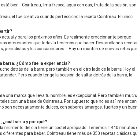
stá bien - Cointreau, lima fresca, agua con gas, fruta de la pasión, son
reau, él fue creativo cuando perfeccionó la receta Cointreau. El único
artir?
to actual y para los próximos años. Es realmente emocionante porque
as interesantes que todavía tenemos que hacer. Desarrollando receta
ers, periodistas y los consumidores ... Hay un montón de nuevos retos pa
 barra. ¿Cómo fue la experiencia?
ho detrás de la barra, pero también en el otro lado de la barra. Hoy el
artender. Pero cuando tengo la ocasión de saltar detrás de la barra, lo
para una marca que lleva tu nombre, es excepcional. Pero también much
teles con una base de Cointreau. Por supuesto que no es así, me enca
e no son necesariamente dulces, con sabores amargos, fuertes y un bue
u, ¿cuál sería y por qué?
da momento del día tiene un cóctel apropiado. Tenemos 1.440 minutos 
as diferentes para beber. Cointreau tiene más de 350 recetas clásicas q