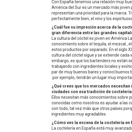
Con España tenemos una relación muy buen
América del Sur es un mercado más joven p
representan una prioridad para la marca. Tr
perfectamente bien, el vino y los espirituo
¿Cuál fue su impresión acerca de la coct
gran diferencia entre las grandes capit
La cultura del cóctel es joven en América La
conocimiento sobre el tequila, el mezcal , el
estos productos por separado. En el siglo XX
cultura del cóctel sigue y se extiende cada 
embargo, es que los bartenders no están s
trabajando con ingredientes locales y exótic
par de muy buenos bares y conocí buenos ba
por ejemplo, tendrán un lugar muy importa
¿Qué crees que los mercados necesitan (
ciudades con esa tradición de coctelerí
Ellos necesitan más conocimientos sobre pr
conocidas como nosotros es ayudar a las c
con todo, tal vez más que otros países por
ingredientes muy agradables.
¿Cómo ves la escena de la coctelería en
La coctelería en España está muy avanzada.