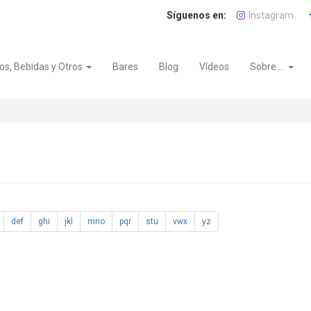
Instagram
os, Bebidas y Otros
Bares
Blog
Vídeos
Sobre ...
def
ghi
jkl
mno
pqr
stu
vwx
yz