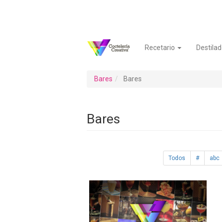
Pasar
al
contenido
principal
Recetario
Destilad
Navegación
Menú
principal
de
cuenta
Bares
Bares
de
usuario
Bares
Todos
#
abc