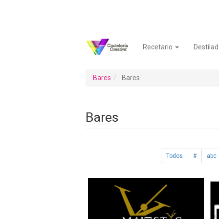
Pasar
al
contenido
principal
Recetario
Destilad
Navegación
Menú
principal
de
cuenta
Bares
Bares
de
usuario
Bares
Todos
#
abc