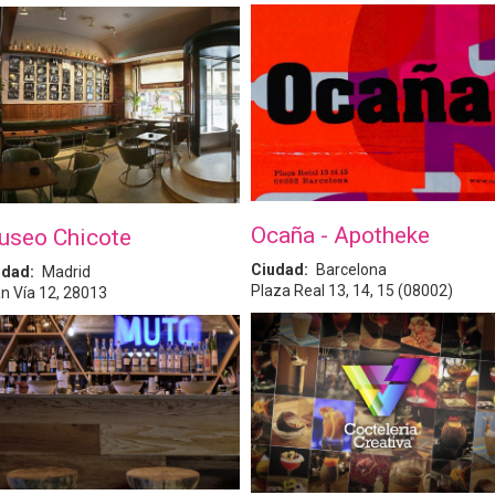
Ocaña - Apotheke
useo Chicote
Ciudad
Barcelona
udad
Madrid
Plaza Real 13, 14, 15 (08002)
n Vía 12, 28013