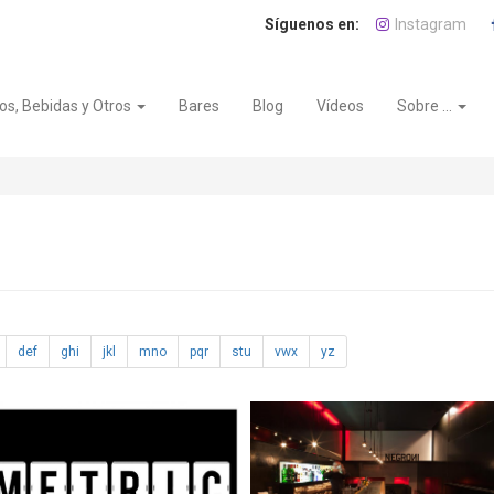
Instagram
os, Bebidas y Otros
Bares
Blog
Vídeos
Sobre ...
def
ghi
jkl
mno
pqr
stu
vwx
yz