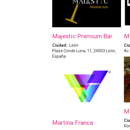
Majestic Premium Bar
M
Ciudad
León
Ci
Plaza Conde Luna, 11, 24003 León,
Av.
España
Mi
Ci
Martina Franca
Ron