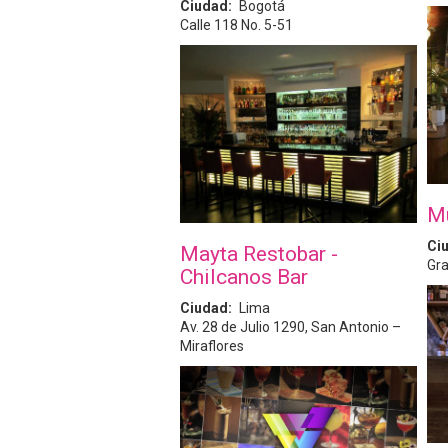
Ciudad
Bogotá
Calle 118 No. 5-51
M
Ci
Mayta Restobar -
Gra
Chilcanos Bar
Ciudad
Lima
Av. 28 de Julio 1290, San Antonio –
Miraflores