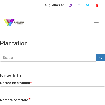
Pasar
al
contenido
principal
Toggl
navig
Plantation
Buscar
Bus
Buscar
Newsletter
Correo electrónico
Nombre completo