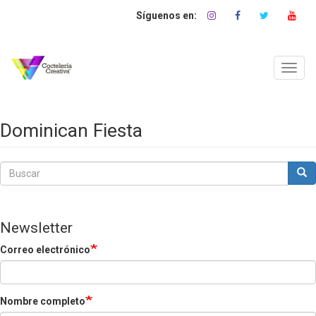
Pasar
al
contenido
principal
Toggl
navig
Dominican Fiesta
Buscar
Bus
Buscar
Newsletter
Correo electrónico
Nombre completo