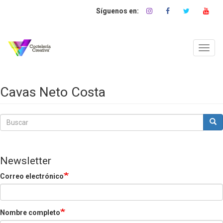
Pasar
al
contenido
principal
Toggl
navig
Cavas Neto Costa
Buscar
Bus
Buscar
Newsletter
Correo electrónico
Nombre completo