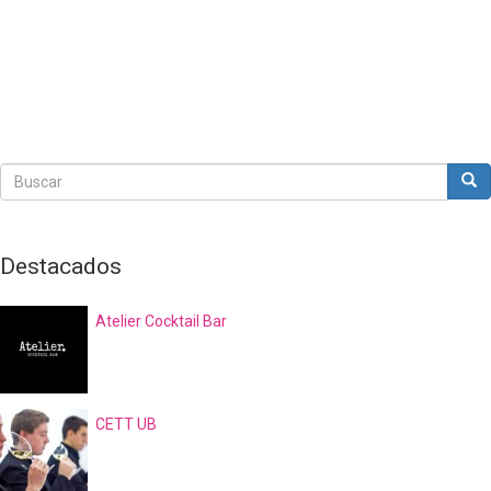
Buscar
Bus
Buscar
Destacados
Atelier Cocktail Bar
CETT UB