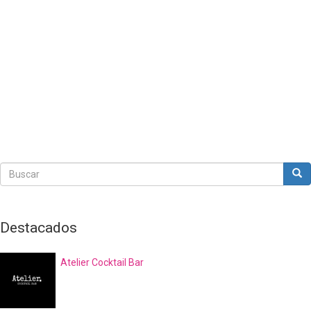
Buscar
Bus
Buscar
Destacados
Atelier Cocktail Bar