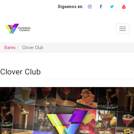
Pasar
al
contenido
principal
Toggl
navig
Bares
Clover Club
Clover Club