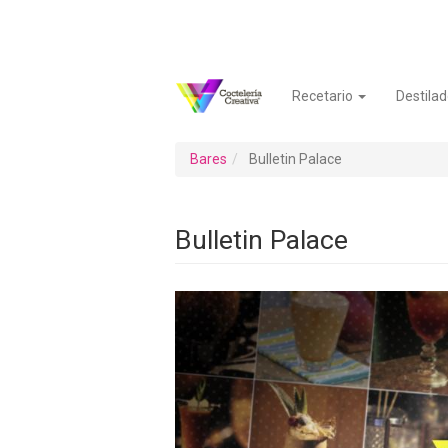
Pasar
al
contenido
principal
Recetario
Destilad
Navegación
Menú
principal
de
cuenta
Bares
Bulletin Palace
de
usuario
Bulletin Palace